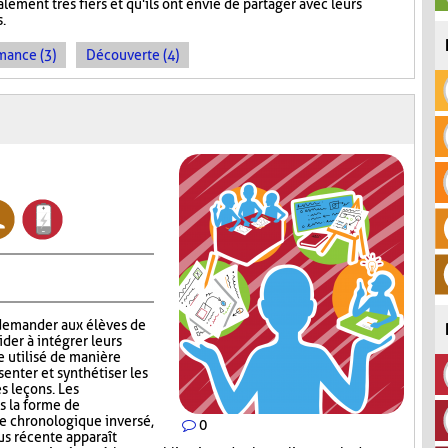
lement très fiers et qu'ils ont envie de partager avec leurs
s.
mance (3)
Découverte (4)
 demander aux élèves de
aider à intégrer leurs
e utilisé de manière
enter et synthétiser les
s leçons. Les
s la forme de
re chronologique inversé,
0
lus récente apparaît