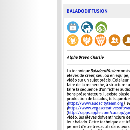
BALADODIFFUSION
Alpha Bravo Charlie
La technique
Baladodiffusion
consi
élèves de créer, seul ou en équipe,
vidéo sur un sujet précis. Cela leu
faire de la recherche, à structurer u
faire la séquence d'un fichier audio
bons présentateurs. Il existe plusie
production de balados, tels que
Aud
(
https://www.audacityteam.org
), 
(
https://www.vegascreativesoftwa
(
https://apps.apple.com/ca/app/
vidéo, les élèves doivent inclure d
leur balado. Cette technique est tr
permet d'être très actifs dans leurs