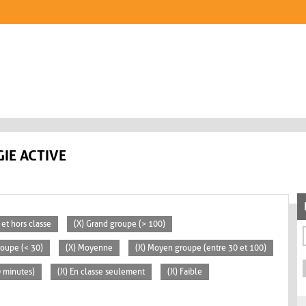
IE ACTIVE
 et hors classe
(X) Grand groupe (> 100)
groupe (< 30)
(X) Moyenne
(X) Moyen groupe (entre 30 et 100)
0 minutes)
(X) En classe seulement
(X) Faible