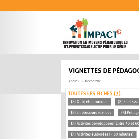
Aller au contenu principal
VIGNETTES DE PÉDAGOG
Accueil
Recherche
TOUTES LES FICHES (3)
(X) Outil électronique
(X) En classe
(X) En plusieurs séances
(X) Petit 
(X) Activités développées (Entre 30 et 6
(X) Activités élaborées (> 60 minutes)