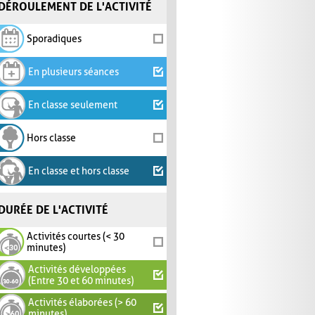
DÉROULEMENT DE L'ACTIVITÉ
Sporadiques
En plusieurs séances
En classe seulement
Hors classe
En classe et hors classe
DURÉE DE L'ACTIVITÉ
Activités courtes (< 30
minutes)
Activités développées
(Entre 30 et 60 minutes)
Activités élaborées (> 60
minutes)