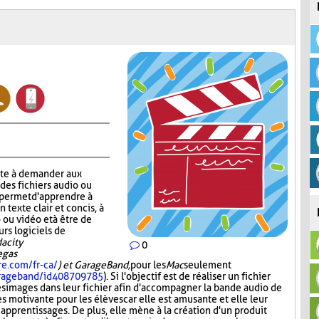
ste à demander aux
 des fichiers audio ou
r permet d'apprendre à
n texte clair et concis, à
 ou vidéo et à être de
urs logiciels de
acity
0
Vegas
re.com/fr-ca/
) et GarageBand,
pour les
Mac
seulement
garageband/id408709785
). Si l'objectif est de réaliser un fichier
es images dans leur fichier afin d'accompagner la bande audio de
ès motivante pour les élèves car elle est amusante et elle leur
 apprentissages. De plus, elle mène à la création d'un produit