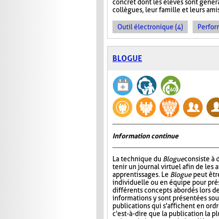
concret dont les élèves sont généra
collègues, leur famille et leurs ami
Outil électronique (4)
Perfor
BLOGUE
Information continue
La technique du
Blogue
consiste à
tenir un journal virtuel afin de les 
apprentissages. Le
Blogue
peut êtr
individuelle ou en équipe pour prés
différents concepts abordés lors de
informations y sont présentées sou
publications qui s'affichent en ord
c'est-à-dire que la publication la p