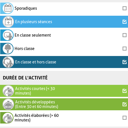
Sporadiques
En plusieurs séances
En classe seulement
Hors classe
En classe et hors classe
DURÉE DE L'ACTIVITÉ
Activités courtes (< 30
minutes)
Activités développées
(Entre 30 et 60 minutes)
Activités élaborées (> 60
minutes)