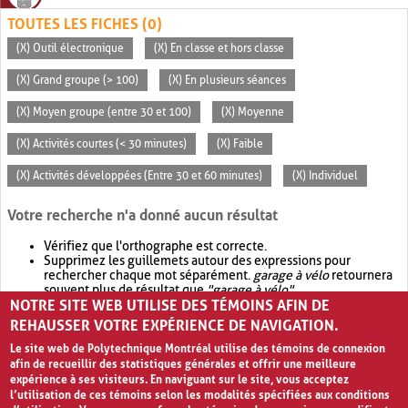
TOUTES LES FICHES (0)
(X) Outil électronique
(X) En classe et hors classe
(X) Grand groupe (> 100)
(X) En plusieurs séances
(X) Moyen groupe (entre 30 et 100)
(X) Moyenne
(X) Activités courtes (< 30 minutes)
(X) Faible
(X) Activités développées (Entre 30 et 60 minutes)
(X) Individuel
Votre recherche n'a donné aucun résultat
Vérifiez que l'orthographe est correcte.
Supprimez les guillemets autour des expressions pour
rechercher chaque mot séparément.
garage à vélo
retournera
souvent plus de résultat que
"garage à vélo"
.
NOTRE SITE WEB UTILISE DES TÉMOINS AFIN DE
Envisagez d'élargir votre recherche avec
OR
.
garage OR vélo
retournera souvent plus de résultat que
garage à vélo
.
REHAUSSER VOTRE EXPÉRIENCE DE NAVIGATION.
Le site web de Polytechnique Montréal utilise des témoins de connexion
afin de recueillir des statistiques générales et offrir une meilleure
expérience à ses visiteurs. En naviguant sur le site, vous acceptez
l’utilisation de ces témoins selon les modalités spécifiées aux conditions