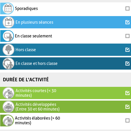
Sporadiques
En plusieurs séances
En classe seulement
Hors classe
En classe et hors classe
DURÉE DE L'ACTIVITÉ
Activités courtes (< 30
minutes)
Activités développées
(Entre 30 et 60 minutes)
Activités élaborées (> 60
minutes)