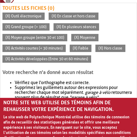
TOUTES LES FICHES (0)
(X) Outil électronique
(X) En classe et hors classe
(X) Grand groupe (> 100)
(X) En plusieurs séances
(X) Moyen groupe (entre 30 et 100)
(X) Moyenne
(X) Activités courtes (< 30 minutes)
(X) Faible
(X) Hors classe
(X) Activités développées (Entre 30 et 60 minutes)
Votre recherche n'a donné aucun résultat
Vérifiez que l'orthographe est correcte.
Supprimez les guillemets autour des expressions pour
rechercher chaque mot séparément.
garage à vélo
retournera
souvent plus de résultat que
"garage à vélo"
.
NOTRE SITE WEB UTILISE DES TÉMOINS AFIN DE
Envisagez d'élargir votre recherche avec
OR
.
garage OR vélo
retournera souvent plus de résultat que
garage à vélo
.
REHAUSSER VOTRE EXPÉRIENCE DE NAVIGATION.
Le site web de Polytechnique Montréal utilise des témoins de connexion
afin de recueillir des statistiques générales et offrir une meilleure
expérience à ses visiteurs. En naviguant sur le site, vous acceptez
l’utilisation de ces témoins selon les modalités spécifiées aux conditions