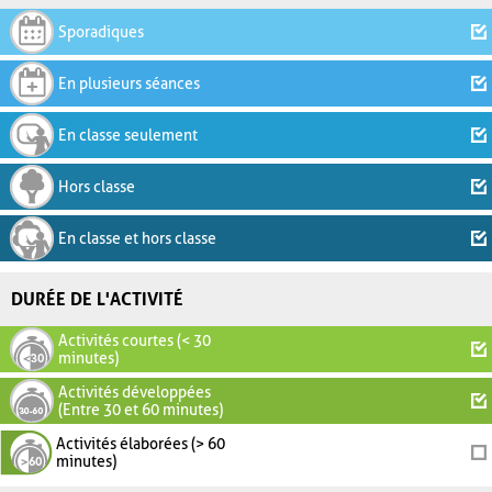
Sporadiques
En plusieurs séances
En classe seulement
Hors classe
En classe et hors classe
DURÉE DE L'ACTIVITÉ
Activités courtes (< 30
minutes)
Activités développées
(Entre 30 et 60 minutes)
Activités élaborées (> 60
minutes)