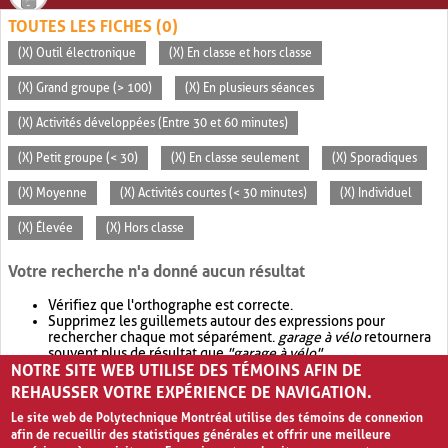
TOUTES LES FICHES (0)
(X) Outil électronique
(X) En classe et hors classe
(X) Grand groupe (> 100)
(X) En plusieurs séances
(X) Activités développées (Entre 30 et 60 minutes)
(X) Petit groupe (< 30)
(X) En classe seulement
(X) Sporadiques
(X) Moyenne
(X) Activités courtes (< 30 minutes)
(X) Individuel
(X) Élevée
(X) Hors classe
Votre recherche n'a donné aucun résultat
Vérifiez que l'orthographe est correcte.
Supprimez les guillemets autour des expressions pour
rechercher chaque mot séparément.
garage à vélo
retournera
souvent plus de résultat que
"garage à vélo"
.
NOTRE SITE WEB UTILISE DES TÉMOINS AFIN DE
Envisagez d'élargir votre recherche avec
OR
.
garage OR vélo
retournera souvent plus de résultat que
garage à vélo
.
REHAUSSER VOTRE EXPÉRIENCE DE NAVIGATION.
Le site web de Polytechnique Montréal utilise des témoins de connexion
afin de recueillir des statistiques générales et offrir une meilleure