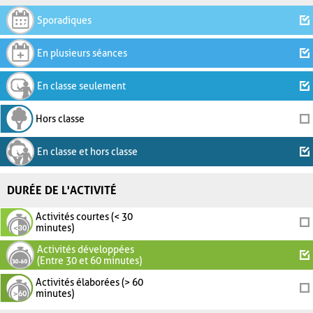
Sporadiques
En plusieurs séances
En classe seulement
Hors classe
En classe et hors classe
DURÉE DE L'ACTIVITÉ
Activités courtes (< 30
minutes)
Activités développées
(Entre 30 et 60 minutes)
Activités élaborées (> 60
minutes)