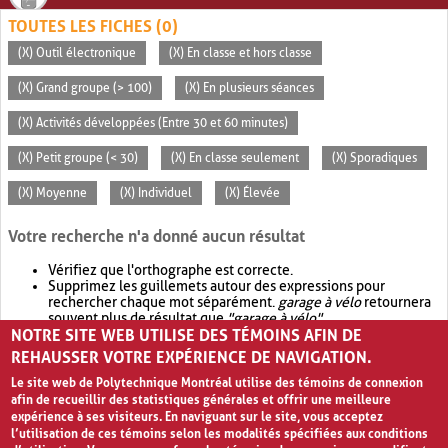
TOUTES LES FICHES (0)
(X) Outil électronique
(X) En classe et hors classe
(X) Grand groupe (> 100)
(X) En plusieurs séances
(X) Activités développées (Entre 30 et 60 minutes)
(X) Petit groupe (< 30)
(X) En classe seulement
(X) Sporadiques
(X) Moyenne
(X) Individuel
(X) Élevée
Votre recherche n'a donné aucun résultat
Vérifiez que l'orthographe est correcte.
Supprimez les guillemets autour des expressions pour
rechercher chaque mot séparément.
garage à vélo
retournera
souvent plus de résultat que
"garage à vélo"
.
NOTRE SITE WEB UTILISE DES TÉMOINS AFIN DE
Envisagez d'élargir votre recherche avec
OR
.
garage OR vélo
retournera souvent plus de résultat que
garage à vélo
.
REHAUSSER VOTRE EXPÉRIENCE DE NAVIGATION.
Le site web de Polytechnique Montréal utilise des témoins de connexion
afin de recueillir des statistiques générales et offrir une meilleure
expérience à ses visiteurs. En naviguant sur le site, vous acceptez
l’utilisation de ces témoins selon les modalités spécifiées aux conditions