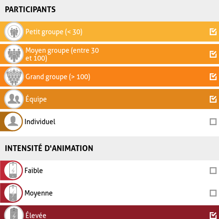
PARTICIPANTS
Petit groupe (< 30)
Moyen groupe (entre 30
et 100)
Grand groupe (> 100)
Équipe
Individuel
INTENSITÉ D'ANIMATION
Faible
Moyenne
Élevée