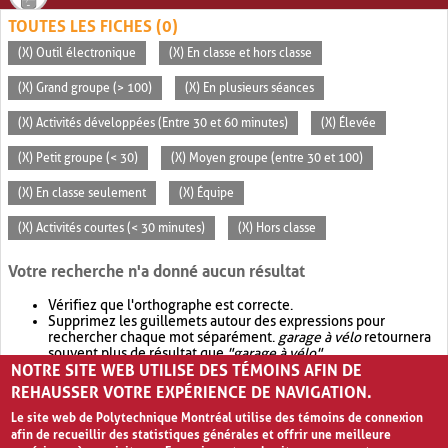
TOUTES LES FICHES (0)
(X) Outil électronique
(X) En classe et hors classe
(X) Grand groupe (> 100)
(X) En plusieurs séances
(X) Activités développées (Entre 30 et 60 minutes)
(X) Élevée
(X) Petit groupe (< 30)
(X) Moyen groupe (entre 30 et 100)
(X) En classe seulement
(X) Équipe
(X) Activités courtes (< 30 minutes)
(X) Hors classe
Votre recherche n'a donné aucun résultat
Vérifiez que l'orthographe est correcte.
Supprimez les guillemets autour des expressions pour
rechercher chaque mot séparément.
garage à vélo
retournera
souvent plus de résultat que
"garage à vélo"
.
NOTRE SITE WEB UTILISE DES TÉMOINS AFIN DE
Envisagez d'élargir votre recherche avec
OR
.
garage OR vélo
retournera souvent plus de résultat que
garage à vélo
.
REHAUSSER VOTRE EXPÉRIENCE DE NAVIGATION.
Le site web de Polytechnique Montréal utilise des témoins de connexion
afin de recueillir des statistiques générales et offrir une meilleure