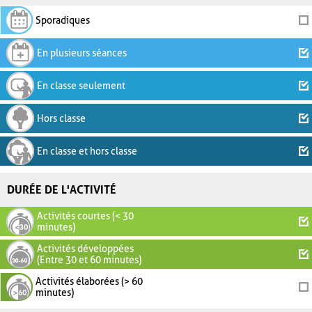
Sporadiques
En plusieurs séances
En classe seulement
Hors classe
En classe et hors classe
DURÉE DE L'ACTIVITÉ
Activités courtes (< 30
minutes)
Activités développées
(Entre 30 et 60 minutes)
Activités élaborées (> 60
minutes)