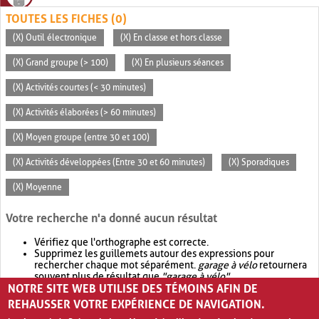
TOUTES LES FICHES (0)
(X) Outil électronique
(X) En classe et hors classe
(X) Grand groupe (> 100)
(X) En plusieurs séances
(X) Activités courtes (< 30 minutes)
(X) Activités élaborées (> 60 minutes)
(X) Moyen groupe (entre 30 et 100)
(X) Activités développées (Entre 30 et 60 minutes)
(X) Sporadiques
(X) Moyenne
Votre recherche n'a donné aucun résultat
Vérifiez que l'orthographe est correcte.
Supprimez les guillemets autour des expressions pour
rechercher chaque mot séparément.
garage à vélo
retournera
souvent plus de résultat que
"garage à vélo"
.
NOTRE SITE WEB UTILISE DES TÉMOINS AFIN DE
Envisagez d'élargir votre recherche avec
OR
.
garage OR vélo
retournera souvent plus de résultat que
garage à vélo
.
REHAUSSER VOTRE EXPÉRIENCE DE NAVIGATION.