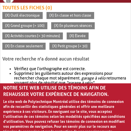
TOUTES LES FICHES (0)
(X) Outil électronique
(X) En classe et hors classe
(X) Grand groupe (> 100)
(X) En plusieurs séances
(X) Activités courtes (< 30 minutes)
(X) Élevée
(X) En classe seulement
(X) Petit groupe (< 30)
Votre recherche n'a donné aucun résultat
Vérifiez que l'orthographe est correcte.
Supprimez les guillemets autour des expressions pour
rechercher chaque mot séparément.
garage à vélo
retournera
souvent plus de résultat que
"garage à vélo"
.
NOTRE SITE WEB UTILISE DES TÉMOINS AFIN DE
Envisagez d'élargir votre recherche avec
OR
.
garage OR vélo
retournera souvent plus de résultat que
garage à vélo
.
REHAUSSER VOTRE EXPÉRIENCE DE NAVIGATION.
Le site web de Polytechnique Montréal utilise des témoins de connexion
afin de recueillir des statistiques générales et offrir une meilleure
expérience à ses visiteurs. En naviguant sur le site, vous acceptez
l’utilisation de ces témoins selon les modalités spécifiées aux conditions
d’utilisation. Vous pouvez refuser les témoins de connexion en modifiant
vos paramètres de navigation. Pour en savoir plus sur le recours aux