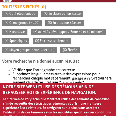
TOUTES LES FICHES (0)
(X) Outil électronique
(X) En classe et hors classe
(X) Grand groupe (> 100)
(X) En plusieurs séances
(X) Hors classe
(X) Activités développées (Entre 30 et 60 minutes)
(X) Sporadiques
(X) En classe seulement
(X) Moyen groupe (entre 30 et 100)
(X) Élevée
Votre recherche n'a donné aucun résultat
Vérifiez que l'orthographe est correcte.
Supprimez les guillemets autour des expressions pour
rechercher chaque mot séparément.
garage à vélo
retournera
souvent plus de résultat que
"garage à vélo"
.
NOTRE SITE WEB UTILISE DES TÉMOINS AFIN DE
Envisagez d'élargir votre recherche avec
OR
.
garage OR vélo
retournera souvent plus de résultat que
garage à vélo
.
REHAUSSER VOTRE EXPÉRIENCE DE NAVIGATION.
Le site web de Polytechnique Montréal utilise des témoins de connexion
afin de recueillir des statistiques générales et offrir une meilleure
expérience à ses visiteurs. En naviguant sur le site, vous acceptez
l’utilisation de ces témoins selon les modalités spécifiées aux conditions