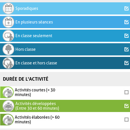
Sporadiques
En plusieurs séances
En classe seulement
Hors classe
En classe et hors classe
DURÉE DE L'ACTIVITÉ
Activités courtes (< 30
minutes)
Activités développées
(Entre 30 et 60 minutes)
Activités élaborées (> 60
minutes)