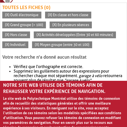
TOUTES LES FICHES (0)
(X) Outil électronique
(X) En classe et hors classe
(X) Grand groupe (> 100)
(X) En plusieurs séances
(X) Hors classe
(X) Activités développées (Entre 30 et 60 minutes)
(X) Individuel
(X) Moyen groupe (entre 30 et 100)
Votre recherche n'a donné aucun résultat
Vérifiez que l'orthographe est correcte.
Supprimez les guillemets autour des expressions pour
rechercher chaque mot séparément.
garage à vélo
retournera
souvent plus de résultat que
"garage à vélo"
.
NOTRE SITE WEB UTILISE DES TÉMOINS AFIN DE
Envisagez d'élargir votre recherche avec
OR
.
garage OR vélo
retournera souvent plus de résultat que
garage à vélo
.
REHAUSSER VOTRE EXPÉRIENCE DE NAVIGATION.
Le site web de Polytechnique Montréal utilise des témoins de connexion
afin de recueillir des statistiques générales et offrir une meilleure
expérience à ses visiteurs. En naviguant sur le site, vous acceptez
l’utilisation de ces témoins selon les modalités spécifiées aux conditions
d’utilisation. Vous pouvez refuser les témoins de connexion en modifiant
vos paramètres de navigation. Pour en savoir plus sur le recours aux