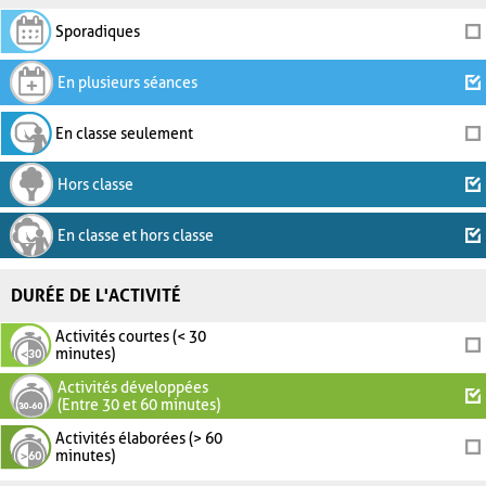
Sporadiques
En plusieurs séances
En classe seulement
Hors classe
En classe et hors classe
DURÉE DE L'ACTIVITÉ
Activités courtes (< 30
minutes)
Activités développées
(Entre 30 et 60 minutes)
Activités élaborées (> 60
minutes)