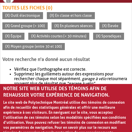
TOUTES LES FICHES (0)
(X) Outil électronique
(X) En classe et hors classe
(X) Grand groupe (> 100)
(X) En plusieurs séances
(X) Élevée
(X) Équipe
(X) Activités courtes (< 30 minutes)
(X) Sporadiques
(X) Moyen groupe (entre 30 et 100)
Votre recherche n'a donné aucun résultat
Vérifiez que l'orthographe est correcte.
Supprimez les guillemets autour des expressions pour
rechercher chaque mot séparément.
garage à vélo
retournera
souvent plus de résultat que
"garage à vélo"
.
NOTRE SITE WEB UTILISE DES TÉMOINS AFIN DE
Envisagez d'élargir votre recherche avec
OR
.
garage OR vélo
retournera souvent plus de résultat que
garage à vélo
.
REHAUSSER VOTRE EXPÉRIENCE DE NAVIGATION.
Le site web de Polytechnique Montréal utilise des témoins de connexion
afin de recueillir des statistiques générales et offrir une meilleure
expérience à ses visiteurs. En naviguant sur le site, vous acceptez
l’utilisation de ces témoins selon les modalités spécifiées aux conditions
d’utilisation. Vous pouvez refuser les témoins de connexion en modifiant
vos paramètres de navigation. Pour en savoir plus sur le recours aux