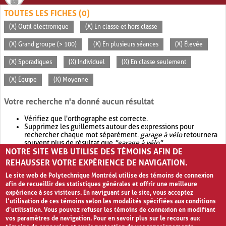
TOUTES LES FICHES (0)
(X) Outil électronique
(X) En classe et hors classe
(X) Grand groupe (> 100)
(X) En plusieurs séances
(X) Élevée
(X) Sporadiques
(X) Individuel
(X) En classe seulement
(X) Équipe
(X) Moyenne
Votre recherche n'a donné aucun résultat
Vérifiez que l'orthographe est correcte.
Supprimez les guillemets autour des expressions pour
rechercher chaque mot séparément.
garage à vélo
retournera
souvent plus de résultat que
"garage à vélo"
.
NOTRE SITE WEB UTILISE DES TÉMOINS AFIN DE
Envisagez d'élargir votre recherche avec
OR
.
garage OR vélo
retournera souvent plus de résultat que
garage à vélo
.
REHAUSSER VOTRE EXPÉRIENCE DE NAVIGATION.
Le site web de Polytechnique Montréal utilise des témoins de connexion
afin de recueillir des statistiques générales et offrir une meilleure
expérience à ses visiteurs. En naviguant sur le site, vous acceptez
l’utilisation de ces témoins selon les modalités spécifiées aux conditions
d’utilisation. Vous pouvez refuser les témoins de connexion en modifiant
vos paramètres de navigation. Pour en savoir plus sur le recours aux