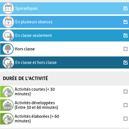
Sporadiques
En plusieurs séances
En classe seulement
Hors classe
En classe et hors classe
DURÉE DE L'ACTIVITÉ
Activités courtes (< 30
minutes)
Activités développées
(Entre 30 et 60 minutes)
Activités élaborées (> 60
minutes)