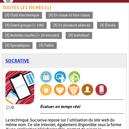
TOUTES LES FICHES (1)
(X) Outil électronique
(X) En classe et hors classe
(X) Grand groupe (> 100)
(X) En plusieurs séances
(X) Élevée
(X) Activités courtes (< 30 minutes)
(X) Individuel
(X) Sporadiques
(X) Faible
SOCRATIVE
Évaluer en temps réel
0
La technique
Socrative
repose sur l’utilisation du site web du
même nom. Ce site internet, également disponible sous la forme