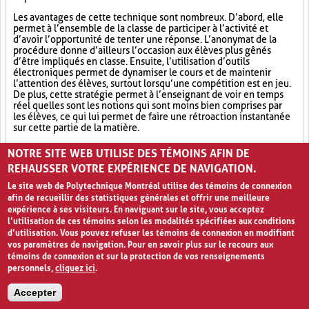
Les avantages de cette technique sont nombreux. D’abord, elle
permet à l’ensemble de la classe de participer à l’activité et
d’avoir l’opportunité de tenter une réponse. L’anonymat de la
procédure donne d’ailleurs l’occasion aux élèves plus gênés
d’être impliqués en classe. Ensuite, l’utilisation d’outils
électroniques permet de dynamiser le cours et de maintenir
l’attention des élèves, surtout lorsqu’une compétition est en jeu.
De plus, cette stratégie permet à l’enseignant de voir en temps
réel quelles sont les notions qui sont moins bien comprises par
les élèves, ce qui lui permet de faire une rétroaction instantanée
sur cette partie de la matière.
Outil électronique (4)
Socialisation (8)
Ludification (9)
NOTRE SITE WEB UTILISE DES TÉMOINS AFIN DE
REHAUSSER VOTRE EXPÉRIENCE DE NAVIGATION.
Le site web de Polytechnique Montréal utilise des témoins de connexion
afin de recueillir des statistiques générales et offrir une meilleure
expérience à ses visiteurs. En naviguant sur le site, vous acceptez
l’utilisation de ces témoins selon les modalités spécifiées aux conditions
d’utilisation. Vous pouvez refuser les témoins de connexion en modifiant
vos paramètres de navigation. Pour en savoir plus sur le recours aux
témoins de connexion et sur la protection de vos renseignements
personnels,
cliquez ici
.
Avis de confidentialité et conditions d’utilisation
Accepter