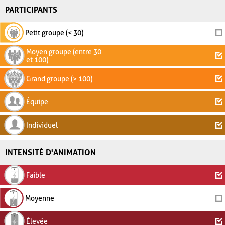
PARTICIPANTS
Petit groupe (< 30)
Moyen groupe (entre 30
et 100)
Grand groupe (> 100)
Équipe
Individuel
INTENSITÉ D'ANIMATION
Faible
Moyenne
Élevée