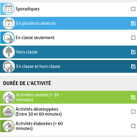
Sporadiques
En plusieurs séances
En classe seulement
Hors classe
En classe et hors classe
DURÉE DE L'ACTIVITÉ
Activités courtes (< 30
minutes)
Activités développées
(Entre 30 et 60 minutes)
Activités élaborées (> 60
minutes)