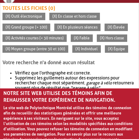
TOUTES LES FICHES (0)
(X) Outil électronique
(X) En classe et hors classe
(X) Grand groupe (> 100)
(X) En plusieurs séances
(X) Élevée
(X) Activités courtes (< 30 minutes)
(X) Faible
(X) Hors classe
(X) Moyen groupe (entre 30 et 100)
(X) Individuel
(X) Équipe
Votre recherche n'a donné aucun résultat
Vérifiez que l'orthographe est correcte.
Supprimez les guillemets autour des expressions pour
rechercher chaque mot séparément.
garage à vélo
retournera
souvent plus de résultat que
"garage à vélo"
.
NOTRE SITE WEB UTILISE DES TÉMOINS AFIN DE
Envisagez d'élargir votre recherche avec
OR
.
garage OR vélo
retournera souvent plus de résultat que
garage à vélo
.
REHAUSSER VOTRE EXPÉRIENCE DE NAVIGATION.
Le site web de Polytechnique Montréal utilise des témoins de connexion
afin de recueillir des statistiques générales et offrir une meilleure
expérience à ses visiteurs. En naviguant sur le site, vous acceptez
l’utilisation de ces témoins selon les modalités spécifiées aux conditions
d’utilisation. Vous pouvez refuser les témoins de connexion en modifiant
vos paramètres de navigation. Pour en savoir plus sur le recours aux