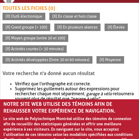
TOUTES LES FICHES (0)
(X) Outil électronique
(X) En classe et hors classe
(X) Grand groupe (> 100)
(X) En plusieurs séances
(X) Élevée
(X) Moyen groupe (entre 30 et 100)
(X) Activités courtes (< 30 minutes)
(X) Activités développées (Entre 30 et 60 minutes)
(X) Moyenne
Votre recherche n'a donné aucun résultat
Vérifiez que l'orthographe est correcte.
Supprimez les guillemets autour des expressions pour
rechercher chaque mot séparément.
garage à vélo
retournera
souvent plus de résultat que
"garage à vélo"
.
NOTRE SITE WEB UTILISE DES TÉMOINS AFIN DE
Envisagez d'élargir votre recherche avec
OR
.
garage OR vélo
retournera souvent plus de résultat que
garage à vélo
.
REHAUSSER VOTRE EXPÉRIENCE DE NAVIGATION.
Le site web de Polytechnique Montréal utilise des témoins de connexion
afin de recueillir des statistiques générales et offrir une meilleure
expérience à ses visiteurs. En naviguant sur le site, vous acceptez
l’utilisation de ces témoins selon les modalités spécifiées aux conditions