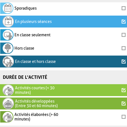
Sporadiques
En plusieurs séances
En classe seulement
Hors classe
En classe et hors classe
DURÉE DE L'ACTIVITÉ
Activités courtes (< 30
minutes)
Activités développées
(Entre 30 et 60 minutes)
Activités élaborées (> 60
minutes)