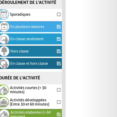
DÉROULEMENT DE L'ACTIVITÉ
Sporadiques
En plusieurs séances
En classe seulement
Hors classe
En classe et hors classe
DURÉE DE L'ACTIVITÉ
Activités courtes (< 30
minutes)
Activités développées
(Entre 30 et 60 minutes)
Activités élaborées (> 60
minutes)