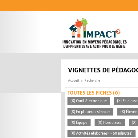
Aller au contenu principal
VIGNETTES DE PÉDAGOG
Accueil
Recherche
TOUTES LES FICHES (0)
(X) Outil électronique
(X) En classe
(X) En plusieurs séances
(X) Élevée
(X) Équipe
(X) Hors classe
(X)
(X) Activités élaborées (> 60 minutes)