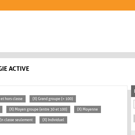
IE ACTIVE
 et hors classe
(X) Grand groupe (> 100)
(X) Moyen groupe (entre 30 et 100)
(X) Moyenne
 En classe seulement
(X) Individuel