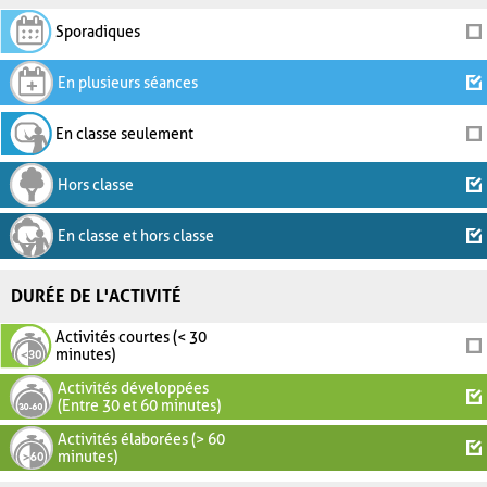
Sporadiques
En plusieurs séances
En classe seulement
Hors classe
En classe et hors classe
DURÉE DE L'ACTIVITÉ
Activités courtes (< 30
minutes)
Activités développées
(Entre 30 et 60 minutes)
Activités élaborées (> 60
minutes)