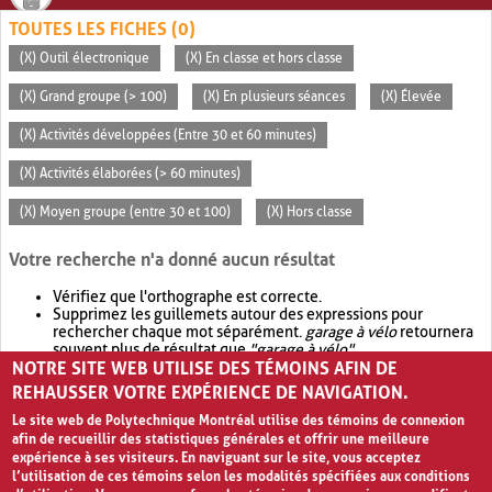
TOUTES LES FICHES (0)
(X) Outil électronique
(X) En classe et hors classe
(X) Grand groupe (> 100)
(X) En plusieurs séances
(X) Élevée
(X) Activités développées (Entre 30 et 60 minutes)
(X) Activités élaborées (> 60 minutes)
(X) Moyen groupe (entre 30 et 100)
(X) Hors classe
Votre recherche n'a donné aucun résultat
Vérifiez que l'orthographe est correcte.
Supprimez les guillemets autour des expressions pour
rechercher chaque mot séparément.
garage à vélo
retournera
souvent plus de résultat que
"garage à vélo"
.
NOTRE SITE WEB UTILISE DES TÉMOINS AFIN DE
Envisagez d'élargir votre recherche avec
OR
.
garage OR vélo
retournera souvent plus de résultat que
garage à vélo
.
REHAUSSER VOTRE EXPÉRIENCE DE NAVIGATION.
Le site web de Polytechnique Montréal utilise des témoins de connexion
afin de recueillir des statistiques générales et offrir une meilleure
expérience à ses visiteurs. En naviguant sur le site, vous acceptez
l’utilisation de ces témoins selon les modalités spécifiées aux conditions