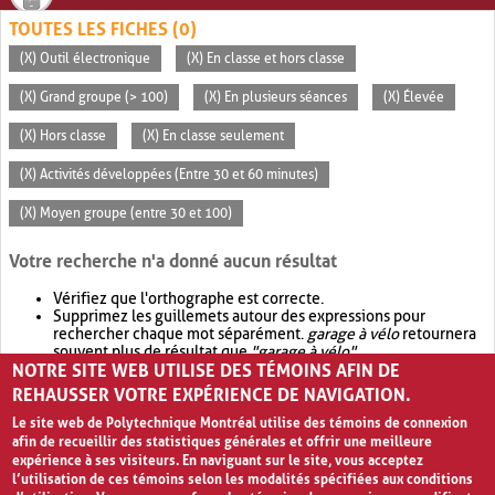
TOUTES LES FICHES (0)
(X) Outil électronique
(X) En classe et hors classe
(X) Grand groupe (> 100)
(X) En plusieurs séances
(X) Élevée
(X) Hors classe
(X) En classe seulement
(X) Activités développées (Entre 30 et 60 minutes)
(X) Moyen groupe (entre 30 et 100)
Votre recherche n'a donné aucun résultat
Vérifiez que l'orthographe est correcte.
Supprimez les guillemets autour des expressions pour
rechercher chaque mot séparément.
garage à vélo
retournera
souvent plus de résultat que
"garage à vélo"
.
NOTRE SITE WEB UTILISE DES TÉMOINS AFIN DE
Envisagez d'élargir votre recherche avec
OR
.
garage OR vélo
retournera souvent plus de résultat que
garage à vélo
.
REHAUSSER VOTRE EXPÉRIENCE DE NAVIGATION.
Le site web de Polytechnique Montréal utilise des témoins de connexion
afin de recueillir des statistiques générales et offrir une meilleure
expérience à ses visiteurs. En naviguant sur le site, vous acceptez
l’utilisation de ces témoins selon les modalités spécifiées aux conditions