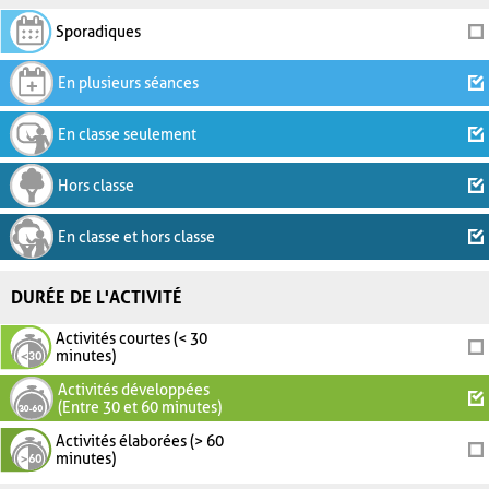
Sporadiques
En plusieurs séances
En classe seulement
Hors classe
En classe et hors classe
DURÉE DE L'ACTIVITÉ
Activités courtes (< 30
minutes)
Activités développées
(Entre 30 et 60 minutes)
Activités élaborées (> 60
minutes)