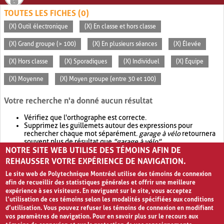
TOUTES LES FICHES (0)
(X) Outil électronique
(X) En classe et hors classe
(X) Grand groupe (> 100)
(X) En plusieurs séances
(X) Élevée
(X) Hors classe
(X) Sporadiques
(X) Individuel
(X) Équipe
(X) Moyenne
(X) Moyen groupe (entre 30 et 100)
Votre recherche n'a donné aucun résultat
Vérifiez que l'orthographe est correcte.
Supprimez les guillemets autour des expressions pour
rechercher chaque mot séparément.
garage à vélo
retournera
souvent plus de résultat que
"garage à vélo"
.
NOTRE SITE WEB UTILISE DES TÉMOINS AFIN DE
Envisagez d'élargir votre recherche avec
OR
.
garage OR vélo
retournera souvent plus de résultat que
garage à vélo
.
REHAUSSER VOTRE EXPÉRIENCE DE NAVIGATION.
Le site web de Polytechnique Montréal utilise des témoins de connexion
afin de recueillir des statistiques générales et offrir une meilleure
expérience à ses visiteurs. En naviguant sur le site, vous acceptez
l’utilisation de ces témoins selon les modalités spécifiées aux conditions
d’utilisation. Vous pouvez refuser les témoins de connexion en modifiant
vos paramètres de navigation. Pour en savoir plus sur le recours aux