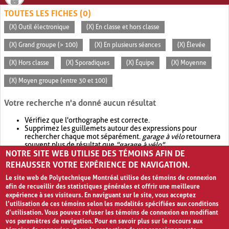
TOUTES LES FICHES (0)
(X) Outil électronique
(X) En classe et hors classe
(X) Grand groupe (> 100)
(X) En plusieurs séances
(X) Élevée
(X) Hors classe
(X) Sporadiques
(X) Équipe
(X) Moyenne
(X) Moyen groupe (entre 30 et 100)
Votre recherche n'a donné aucun résultat
Vérifiez que l'orthographe est correcte.
Supprimez les guillemets autour des expressions pour
rechercher chaque mot séparément.
garage à vélo
retournera
souvent plus de résultat que
"garage à vélo"
.
NOTRE SITE WEB UTILISE DES TÉMOINS AFIN DE
Envisagez d'élargir votre recherche avec
OR
.
garage OR vélo
retournera souvent plus de résultat que
garage à vélo
.
REHAUSSER VOTRE EXPÉRIENCE DE NAVIGATION.
Le site web de Polytechnique Montréal utilise des témoins de connexion
afin de recueillir des statistiques générales et offrir une meilleure
expérience à ses visiteurs. En naviguant sur le site, vous acceptez
l’utilisation de ces témoins selon les modalités spécifiées aux conditions
d’utilisation. Vous pouvez refuser les témoins de connexion en modifiant
vos paramètres de navigation. Pour en savoir plus sur le recours aux