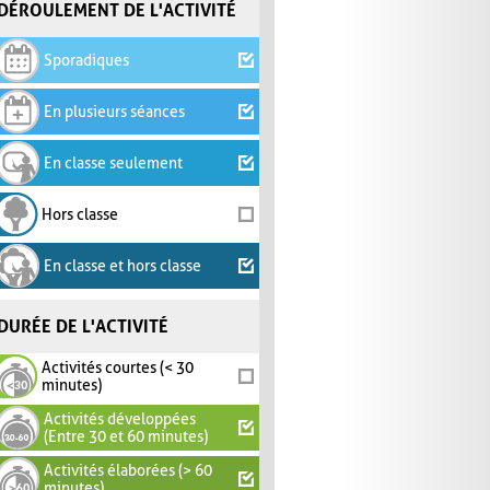
DÉROULEMENT DE L'ACTIVITÉ
Sporadiques
En plusieurs séances
En classe seulement
Hors classe
En classe et hors classe
DURÉE DE L'ACTIVITÉ
Activités courtes (< 30
minutes)
Activités développées
(Entre 30 et 60 minutes)
Activités élaborées (> 60
minutes)