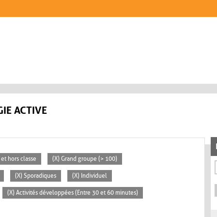
IE ACTIVE
 et hors classe
(X) Grand groupe (> 100)
(X) Sporadiques
(X) Individuel
(X) Activités développées (Entre 30 et 60 minutes)