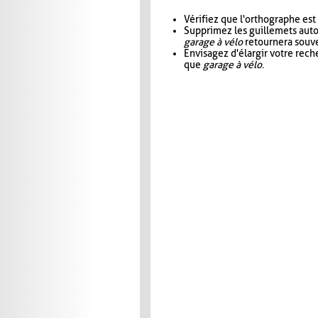
Vérifiez que l'orthographe est
Supprimez les guillemets aut
garage à vélo
retournera souve
Envisagez d'élargir votre rec
que
garage à vélo
.