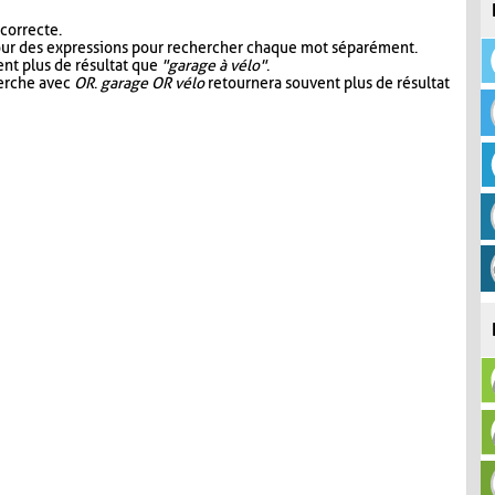
 correcte.
our des expressions pour rechercher chaque mot séparément.
nt plus de résultat que
"garage à vélo"
.
herche avec
OR
.
garage OR vélo
retournera souvent plus de résultat