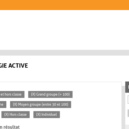
IE ACTIVE
 et hors classe
(X) Grand groupe (> 100)
ne
(X) Moyen groupe (entre 30 et 100)
(X) Hors classe
(X) Individuel
n résultat