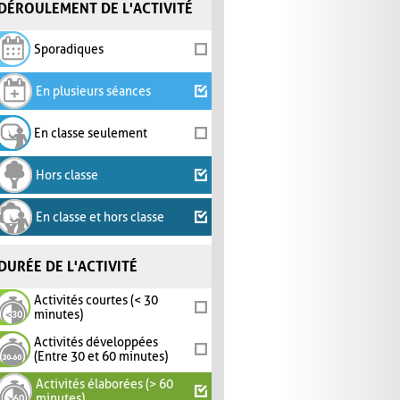
DÉROULEMENT DE L'ACTIVITÉ
Sporadiques
En plusieurs séances
En classe seulement
Hors classe
En classe et hors classe
DURÉE DE L'ACTIVITÉ
Activités courtes (< 30
minutes)
Activités développées
(Entre 30 et 60 minutes)
Activités élaborées (> 60
minutes)