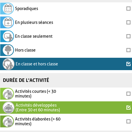
Sporadiques
En plusieurs séances
En classe seulement
Hors classe
En classe et hors classe
DURÉE DE L'ACTIVITÉ
Activités courtes (< 30
minutes)
Activités développées
(Entre 30 et 60 minutes)
Activités élaborées (> 60
minutes)