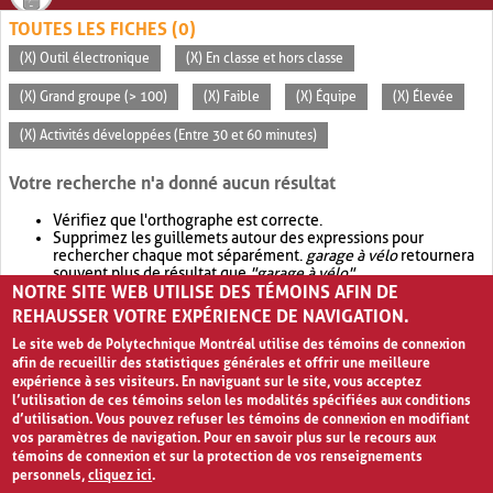
TOUTES LES FICHES (0)
(X) Outil électronique
(X) En classe et hors classe
(X) Grand groupe (> 100)
(X) Faible
(X) Équipe
(X) Élevée
(X) Activités développées (Entre 30 et 60 minutes)
Votre recherche n'a donné aucun résultat
Vérifiez que l'orthographe est correcte.
Supprimez les guillemets autour des expressions pour
rechercher chaque mot séparément.
garage à vélo
retournera
souvent plus de résultat que
"garage à vélo"
.
NOTRE SITE WEB UTILISE DES TÉMOINS AFIN DE
Envisagez d'élargir votre recherche avec
OR
.
garage OR vélo
retournera souvent plus de résultat que
garage à vélo
.
REHAUSSER VOTRE EXPÉRIENCE DE NAVIGATION.
Le site web de Polytechnique Montréal utilise des témoins de connexion
afin de recueillir des statistiques générales et offrir une meilleure
expérience à ses visiteurs. En naviguant sur le site, vous acceptez
l’utilisation de ces témoins selon les modalités spécifiées aux conditions
d’utilisation. Vous pouvez refuser les témoins de connexion en modifiant
vos paramètres de navigation. Pour en savoir plus sur le recours aux
témoins de connexion et sur la protection de vos renseignements
personnels,
cliquez ici
.
Avis de confidentialité et conditions d’utilisation