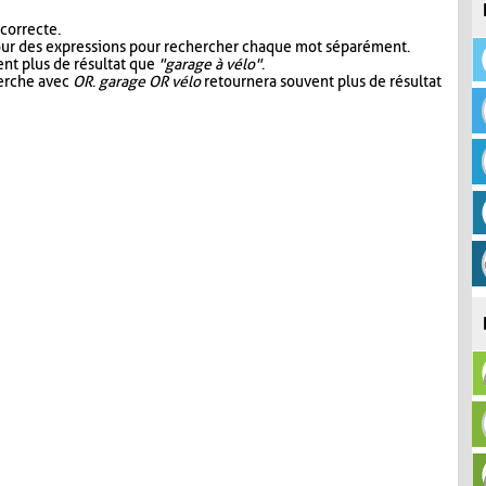
 correcte.
our des expressions pour rechercher chaque mot séparément.
nt plus de résultat que
"garage à vélo"
.
herche avec
OR
.
garage OR vélo
retournera souvent plus de résultat