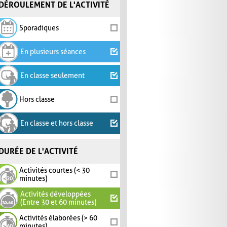
DÉROULEMENT DE L'ACTIVITÉ
Sporadiques
En plusieurs séances
En classe seulement
Hors classe
En classe et hors classe
DURÉE DE L'ACTIVITÉ
Activités courtes (< 30
minutes)
Activités développées
(Entre 30 et 60 minutes)
Activités élaborées (> 60
minutes)