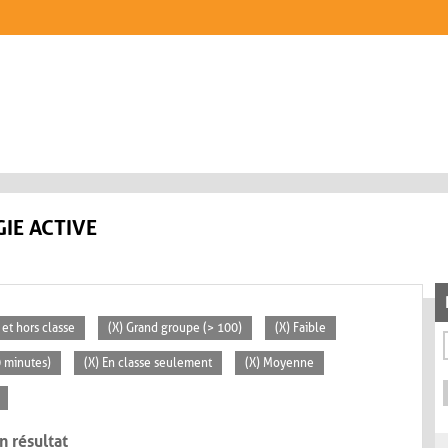
IE ACTIVE
 et hors classe
(X) Grand groupe (> 100)
(X) Faible
0 minutes)
(X) En classe seulement
(X) Moyenne
n résultat