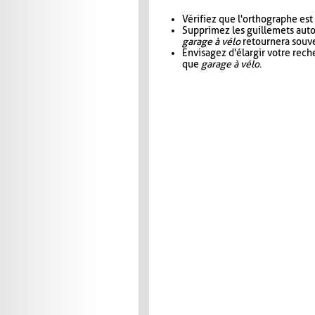
Vérifiez que l'orthographe est
Supprimez les guillemets aut
garage à vélo
retournera souve
Envisagez d'élargir votre rec
que
garage à vélo
.