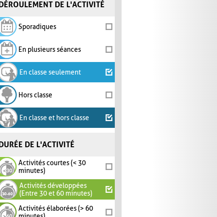
DÉROULEMENT DE L'ACTIVITÉ
Sporadiques
En plusieurs séances
En classe seulement
Hors classe
En classe et hors classe
DURÉE DE L'ACTIVITÉ
Activités courtes (< 30
minutes)
Activités développées
(Entre 30 et 60 minutes)
Activités élaborées (> 60
minutes)