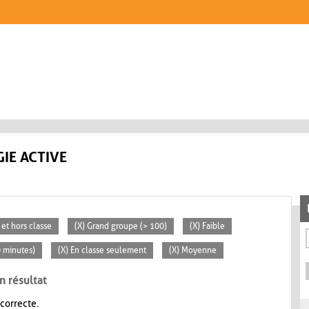
IE ACTIVE
 et hors classe
(X) Grand groupe (> 100)
(X) Faible
0 minutes)
(X) En classe seulement
(X) Moyenne
n résultat
 correcte.