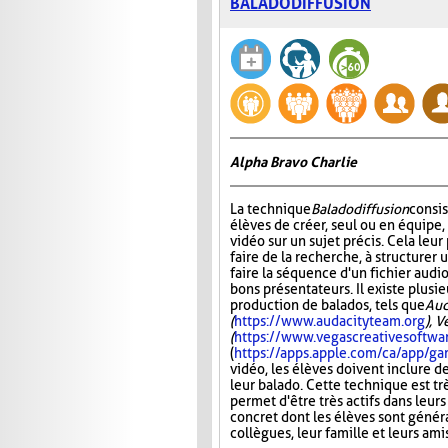
BALADODIFFUSION
Alpha Bravo Charlie
La technique
Baladodiffusion
consi
élèves de créer, seul ou en équipe,
vidéo sur un sujet précis. Cela leu
faire de la recherche, à structurer u
faire la séquence d'un fichier audio
bons présentateurs. Il existe plusie
production de balados, tels que
Aud
(
https://www.audacityteam.org
), 
(
https://www.vegascreativesoftwa
(
https://apps.apple.com/ca/app/
vidéo, les élèves doivent inclure d
leur balado. Cette technique est tr
permet d'être très actifs dans leurs
concret dont les élèves sont généra
collègues, leur famille et leurs ami