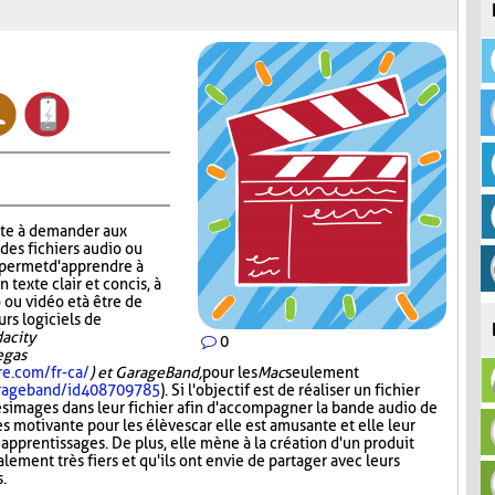
ste à demander aux
 des fichiers audio ou
r permet d'apprendre à
n texte clair et concis, à
 ou vidéo et à être de
urs logiciels de
acity
0
Vegas
re.com/fr-ca/
) et GarageBand,
pour les
Mac
seulement
garageband/id408709785
). Si l'objectif est de réaliser un fichier
es images dans leur fichier afin d'accompagner la bande audio de
ès motivante pour les élèves car elle est amusante et elle leur
 apprentissages. De plus, elle mène à la création d'un produit
lement très fiers et qu'ils ont envie de partager avec leurs
s.