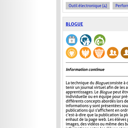
Outil électronique (4)
Perfor
BLOGUE
Information continue
La technique du
Blogue
consiste à
tenir un journal virtuel afin de les 
apprentissages. Le
Blogue
peut êtr
individuelle ou en équipe pour prés
différents concepts abordés lors de
informations y sont présentées sou
publications qui s'affichent en ord
c'est-à-dire que la publication la p
en haut de la page web. Les élèves 
images, des vidéos ou même des ba