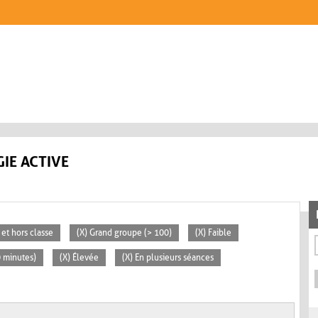
IE ACTIVE
 et hors classe
(X) Grand groupe (> 100)
(X) Faible
0 minutes)
(X) Élevée
(X) En plusieurs séances