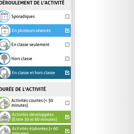
DÉROULEMENT DE L'ACTIVITÉ
Sporadiques
En plusieurs séances
En classe seulement
Hors classe
En classe et hors classe
DURÉE DE L'ACTIVITÉ
Activités courtes (< 30
minutes)
Activités développées
(Entre 30 et 60 minutes)
Activités élaborées (> 60
minutes)