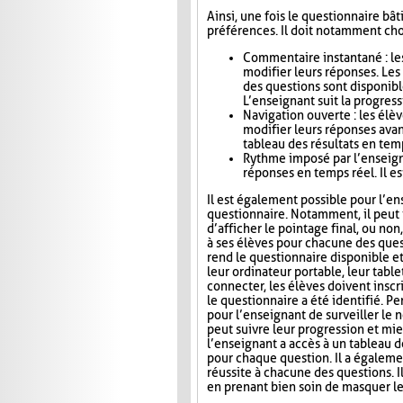
Ainsi, une fois le questionnaire bât
préférences. Il doit notamment choi
Commentaire instantané : le
modifier leurs réponses. Le
des questions sont disponibl
L’enseignant suit la progress
Navigation ouverte : les élè
modifier leurs réponses avan
tableau des résultats en tem
Rythme imposé par l’enseigna
réponses en temps réel. Il es
Il est également possible pour l’en
questionnaire. Notamment, il peut i
d’afficher le pointage final, ou no
à ses élèves pour chacune des ques
rend le questionnaire disponible e
leur ordinateur portable, leur tab
connecter, les élèves doivent inscri
le questionnaire a été identifié. Pe
pour l’enseignant de surveiller le n
peut suivre leur progression et mie
l’enseignant a accès à un tableau 
pour chaque question. Il a égaleme
réussite à chacune des questions. I
en prenant bien soin de masquer le