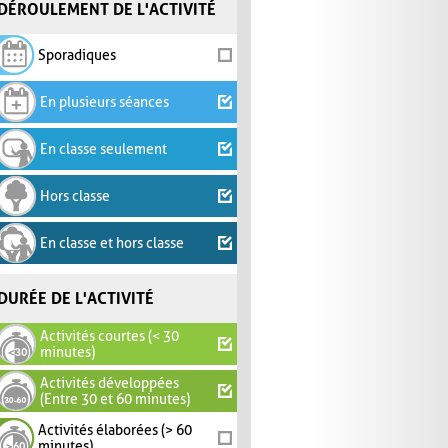
DÉROULEMENT DE L'ACTIVITÉ
Sporadiques
En plusieurs séances
En classe seulement
Hors classe
En classe et hors classe
DURÉE DE L'ACTIVITÉ
Activités courtes (< 30
minutes)
Activités développées
(Entre 30 et 60 minutes)
Activités élaborées (> 60
minutes)