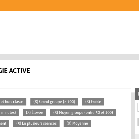
IE ACTIVE
 et hors classe
(X) Grand groupe (> 100)
(X) Faible
0 minutes)
(X) Élevée
(X) Moyen groupe (entre 30 et 100)
ment
(X) En plusieurs séances
(X) Moyenne