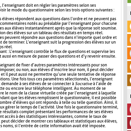
i, l’enseignant doit en régler les paramètres selon ses
sir le mode du questionnaire selon les trois options suivantes :
s élèves répondent aux questions dans l’ordre et ne peuvent pas
s commentaires notés au préalable par l’enseignant pour chacune
es aux élèves instantanément après que la réponse soit soumise.
ion des élèves sur un tableau des résultats en temps réel.
ves peuvent répondre aux questions dans n’importe quel ordre et
t de terminer. L’enseignant suit la progression des élèves sur un
ps réel.
nt : L’enseignant contrôle le flux de questions et supervise les
t aussi en mesure de passer des questions et d’y revenir ensuite.
seignant de fixer d’autres paramètres intéressants pour son
mposer, ou non, aux élèves d’inscrire leur nom, il peut décider
n, et il peut aussi ne permettre qu’une seule tentative de réponse
tions. Une fois tous ces paramètres sélectionnés, l’enseignant
t demande à ses élèves de se connecter à
Socrative
à l’aide de
lette ou encore leur téléphone intelligent. Au moment de se
re le nom de la classe virtuelle créée par l’enseignant à laquelle
ndant que les élèves remplissent le questionnaire, il est possible
ombre d’élèves qui ont répondu à telle ou telle question. Ainsi, il
ux gérer le temps de l’activité. Une fois le questionnaire terminé,
de résultats complet présentant les performances de ses élèves
nt accès à des statistiques intéressantes, comme le taux de
l peut décider de montrer ces tableaux et statistiques aux élèves,
s noms, si l’entrée de cette information avait été imposée.