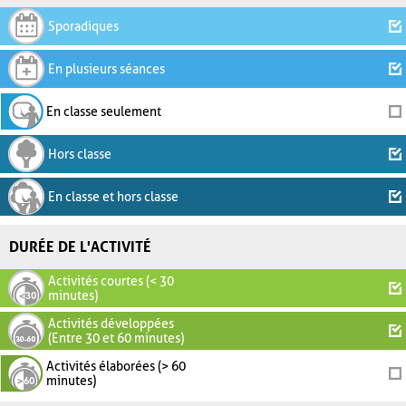
Sporadiques
En plusieurs séances
En classe seulement
Hors classe
En classe et hors classe
DURÉE DE L'ACTIVITÉ
Activités courtes (< 30
minutes)
Activités développées
(Entre 30 et 60 minutes)
Activités élaborées (> 60
minutes)