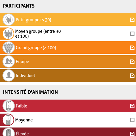
PARTICIPANTS
Petit groupe (< 30)
Moyen groupe (entre 30
et 100)
Grand groupe (> 100)
Équipe
Individuel
INTENSITÉ D'ANIMATION
Faible
Moyenne
Élevée