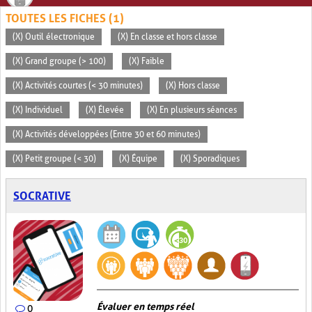
TOUTES LES FICHES (1)
(X) Outil électronique
(X) En classe et hors classe
(X) Grand groupe (> 100)
(X) Faible
(X) Activités courtes (< 30 minutes)
(X) Hors classe
(X) Individuel
(X) Élevée
(X) En plusieurs séances
(X) Activités développées (Entre 30 et 60 minutes)
(X) Petit groupe (< 30)
(X) Équipe
(X) Sporadiques
SOCRATIVE
Évaluer en temps réel
0