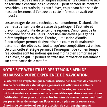
également accès à des statistiques intéressantes, comme le taux
de réussite à chacune des questions. Il peut décider de montrer
ces tableaux et statistiques aux élèves, en prenant bien soin de
masquer les noms, si l’entrée de cette information avait été
imposée.
Les avantages de cette technique sont nombreux. D’abord, elle
permet à l’ensemble de la classe de participer à l’activité et
d’avoir l’opportunité de tenter une réponse. L’anonymat de la
procédure donne d’ailleurs l’occasion aux élèves plus gênés
d’être impliqués en classe. Ensuite, l’utilisation d’outils
électroniques permet de dynamiser le cours et de maintenir
l’attention des élèves, surtout lorsqu’une compétition est en jeu.
De plus, cette stratégie permet à l’enseignant de voir en temps
réel quelles sont les notions qui sont moins bien comprises par
les élèves, ce qui lui permet de faire une rétroaction instantanée
sur cette partie de la matière.
Outil électronique (4)
Socialisation (8)
Ludification (9)
NOTRE SITE WEB UTILISE DES TÉMOINS AFIN DE
REHAUSSER VOTRE EXPÉRIENCE DE NAVIGATION.
Le site web de Polytechnique Montréal utilise des témoins de connexion
afin de recueillir des statistiques générales et offrir une meilleure
expérience à ses visiteurs. En naviguant sur le site, vous acceptez
l’utilisation de ces témoins selon les modalités spécifiées aux conditions
d’utilisation. Vous pouvez refuser les témoins de connexion en modifiant
vos paramètres de navigation. Pour en savoir plus sur le recours aux
témoins de connexion et sur la protection de vos renseignements