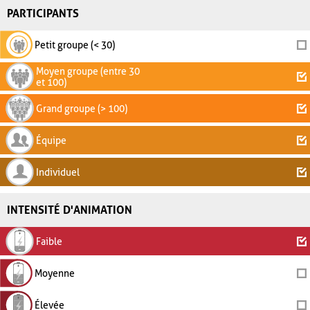
PARTICIPANTS
Petit groupe (< 30)
Moyen groupe (entre 30
et 100)
Grand groupe (> 100)
Équipe
Individuel
INTENSITÉ D'ANIMATION
Faible
Moyenne
Élevée