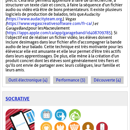
précis. Cela leur permet d'apprendre à faire de la recherche, à
structurer un texte clair et concis, à faire la séquence d'un fichier
audio ou vidéo et à être de bons présentateurs. Il existe plusieurs
logiciels de production de balados, tels que
Audacity
(
https://www.audacityteam.org
), Vegas
(
https://www.vegascreativesoftware.com/fr-ca/
) et
GarageBand,
pour les
Mac
seulement
(
https://apps.apple.com/ca/app/garageband/id408709785
). Si
l'objectif est de réaliser un fichier vidéo, les élèves doivent
inclure des images dans leur fichier afin d'accompagner la bande
audio de leur balado. Cette technique est très motivante pour les
élèves car elle est amusante et elle leur permet d'être très actifs
dans leurs apprentissages. De plus, elle mène à la création d'un
produit concret dont les élèves sont généralement très fiers et
qu'ils ont envie de partager avec leurs collègues, leur famille et
leurs amis.
Outil électronique (4)
Performance (3)
Découverte (4)
SOCRATIVE