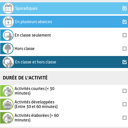
Sporadiques
En plusieurs séances
En classe seulement
Hors classe
En classe et hors classe
DURÉE DE L'ACTIVITÉ
Activités courtes (< 30
minutes)
Activités développées
(Entre 30 et 60 minutes)
Activités élaborées (> 60
minutes)