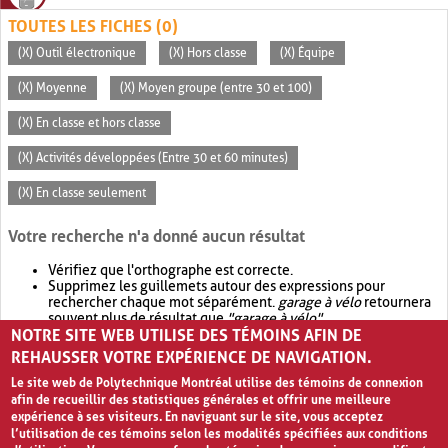
TOUTES LES FICHES (0)
(X) Outil électronique
(X) Hors classe
(X) Équipe
(X) Moyenne
(X) Moyen groupe (entre 30 et 100)
(X) En classe et hors classe
(X) Activités développées (Entre 30 et 60 minutes)
(X) En classe seulement
Votre recherche n'a donné aucun résultat
Vérifiez que l'orthographe est correcte.
Supprimez les guillemets autour des expressions pour
rechercher chaque mot séparément.
garage à vélo
retournera
souvent plus de résultat que
"garage à vélo"
.
NOTRE SITE WEB UTILISE DES TÉMOINS AFIN DE
Envisagez d'élargir votre recherche avec
OR
.
garage OR vélo
retournera souvent plus de résultat que
garage à vélo
.
REHAUSSER VOTRE EXPÉRIENCE DE NAVIGATION.
Le site web de Polytechnique Montréal utilise des témoins de connexion
afin de recueillir des statistiques générales et offrir une meilleure
expérience à ses visiteurs. En naviguant sur le site, vous acceptez
l’utilisation de ces témoins selon les modalités spécifiées aux conditions