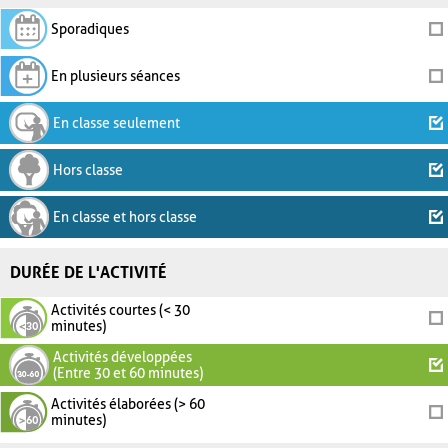
Sporadiques
En plusieurs séances
En classe seulement
Hors classe
En classe et hors classe
DURÉE DE L'ACTIVITÉ
Activités courtes (< 30
minutes)
Activités développées
(Entre 30 et 60 minutes)
Activités élaborées (> 60
minutes)