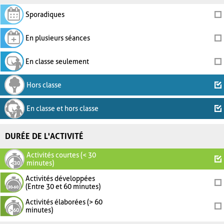
Sporadiques
En plusieurs séances
En classe seulement
Hors classe
En classe et hors classe
DURÉE DE L'ACTIVITÉ
Activités courtes (< 30
minutes)
Activités développées
(Entre 30 et 60 minutes)
Activités élaborées (> 60
minutes)