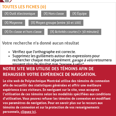
TOUTES LES FICHES (0)
(X) Outil électronique
(X) Hors classe
(X) Équipe
(X) Moyenne
(X) Moyen groupe (entre 30 et 100)
(X) En classe et hors classe
(X) Activités courtes (< 30 minutes)
Votre recherche n'a donné aucun résultat
Vérifiez que l'orthographe est correcte.
Supprimez les guillemets autour des expressions pour
rechercher chaque mot séparément.
garage à vélo
retournera
souvent plus de résultat que
"garage à vélo"
.
NOTRE SITE WEB UTILISE DES TÉMOINS AFIN DE
Envisagez d'élargir votre recherche avec
OR
.
garage OR vélo
retournera souvent plus de résultat que
garage à vélo
.
REHAUSSER VOTRE EXPÉRIENCE DE NAVIGATION.
Le site web de Polytechnique Montréal utilise des témoins de connexion
afin de recueillir des statistiques générales et offrir une meilleure
expérience à ses visiteurs. En naviguant sur le site, vous acceptez
l’utilisation de ces témoins selon les modalités spécifiées aux conditions
d’utilisation. Vous pouvez refuser les témoins de connexion en modifiant
vos paramètres de navigation. Pour en savoir plus sur le recours aux
témoins de connexion et sur la protection de vos renseignements
personnels,
cliquez ici
.
Avis de confidentialité et conditions d’utilisation