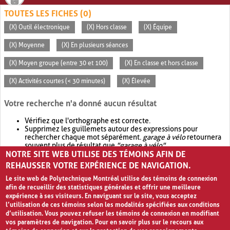
TOUTES LES FICHES (0)
(X) Outil électronique
(X) Hors classe
(X) Équipe
(X) Moyenne
(X) En plusieurs séances
(X) Moyen groupe (entre 30 et 100)
(X) En classe et hors classe
(X) Activités courtes (< 30 minutes)
(X) Élevée
Votre recherche n'a donné aucun résultat
Vérifiez que l'orthographe est correcte.
Supprimez les guillemets autour des expressions pour
rechercher chaque mot séparément.
garage à vélo
retournera
souvent plus de résultat que
"garage à vélo"
.
NOTRE SITE WEB UTILISE DES TÉMOINS AFIN DE
Envisagez d'élargir votre recherche avec
OR
.
garage OR vélo
retournera souvent plus de résultat que
garage à vélo
.
REHAUSSER VOTRE EXPÉRIENCE DE NAVIGATION.
Le site web de Polytechnique Montréal utilise des témoins de connexion
afin de recueillir des statistiques générales et offrir une meilleure
expérience à ses visiteurs. En naviguant sur le site, vous acceptez
l’utilisation de ces témoins selon les modalités spécifiées aux conditions
d’utilisation. Vous pouvez refuser les témoins de connexion en modifiant
vos paramètres de navigation. Pour en savoir plus sur le recours aux