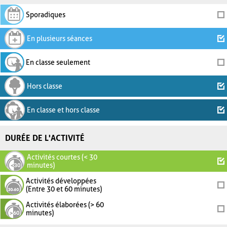
Sporadiques
En plusieurs séances
En classe seulement
Hors classe
En classe et hors classe
DURÉE DE L'ACTIVITÉ
Activités courtes (< 30
minutes)
Activités développées
(Entre 30 et 60 minutes)
Activités élaborées (> 60
minutes)