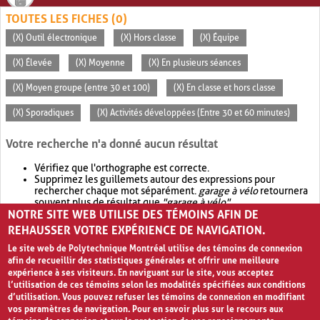
TOUTES LES FICHES (0)
(X) Outil électronique
(X) Hors classe
(X) Équipe
(X) Élevée
(X) Moyenne
(X) En plusieurs séances
(X) Moyen groupe (entre 30 et 100)
(X) En classe et hors classe
(X) Sporadiques
(X) Activités développées (Entre 30 et 60 minutes)
Votre recherche n'a donné aucun résultat
Vérifiez que l'orthographe est correcte.
Supprimez les guillemets autour des expressions pour
rechercher chaque mot séparément.
garage à vélo
retournera
souvent plus de résultat que
"garage à vélo"
.
NOTRE SITE WEB UTILISE DES TÉMOINS AFIN DE
Envisagez d'élargir votre recherche avec
OR
.
garage OR vélo
retournera souvent plus de résultat que
garage à vélo
.
REHAUSSER VOTRE EXPÉRIENCE DE NAVIGATION.
Le site web de Polytechnique Montréal utilise des témoins de connexion
afin de recueillir des statistiques générales et offrir une meilleure
expérience à ses visiteurs. En naviguant sur le site, vous acceptez
l’utilisation de ces témoins selon les modalités spécifiées aux conditions
d’utilisation. Vous pouvez refuser les témoins de connexion en modifiant
vos paramètres de navigation. Pour en savoir plus sur le recours aux