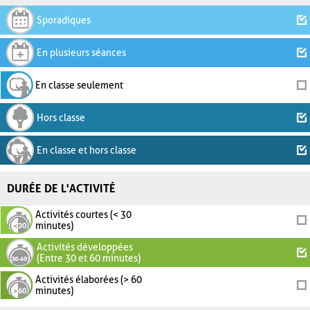
Sporadiques
En plusieurs séances
En classe seulement
Hors classe
En classe et hors classe
DURÉE DE L'ACTIVITÉ
Activités courtes (< 30
minutes)
Activités développées
(Entre 30 et 60 minutes)
Activités élaborées (> 60
minutes)