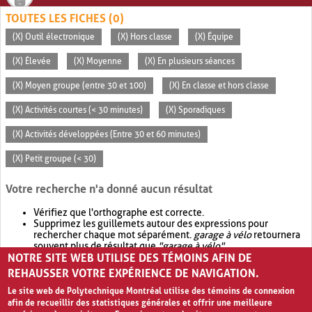
TOUTES LES FICHES (0)
(X) Outil électronique
(X) Hors classe
(X) Équipe
(X) Élevée
(X) Moyenne
(X) En plusieurs séances
(X) Moyen groupe (entre 30 et 100)
(X) En classe et hors classe
(X) Activités courtes (< 30 minutes)
(X) Sporadiques
(X) Activités développées (Entre 30 et 60 minutes)
(X) Petit groupe (< 30)
Votre recherche n'a donné aucun résultat
Vérifiez que l'orthographe est correcte.
Supprimez les guillemets autour des expressions pour
rechercher chaque mot séparément.
garage à vélo
retournera
souvent plus de résultat que
"garage à vélo"
.
NOTRE SITE WEB UTILISE DES TÉMOINS AFIN DE
Envisagez d'élargir votre recherche avec
OR
.
garage OR vélo
retournera souvent plus de résultat que
garage à vélo
.
REHAUSSER VOTRE EXPÉRIENCE DE NAVIGATION.
Le site web de Polytechnique Montréal utilise des témoins de connexion
afin de recueillir des statistiques générales et offrir une meilleure