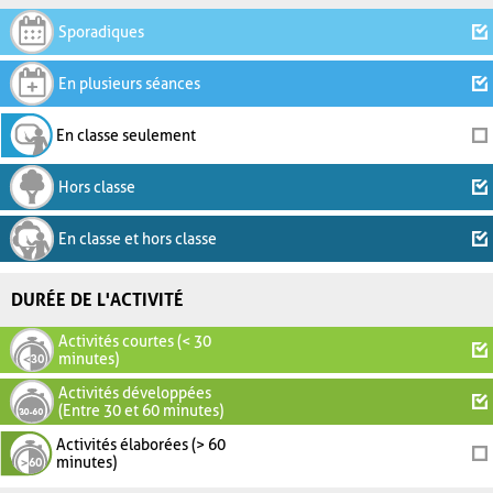
Sporadiques
En plusieurs séances
En classe seulement
Hors classe
En classe et hors classe
DURÉE DE L'ACTIVITÉ
Activités courtes (< 30
minutes)
Activités développées
(Entre 30 et 60 minutes)
Activités élaborées (> 60
minutes)