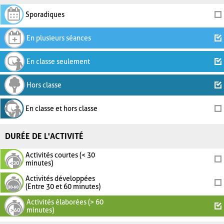
Sporadiques
En plusieurs séances
En classe seulement
Hors classe
En classe et hors classe
DURÉE DE L'ACTIVITÉ
Activités courtes (< 30
minutes)
Activités développées
(Entre 30 et 60 minutes)
Activités élaborées (> 60
minutes)