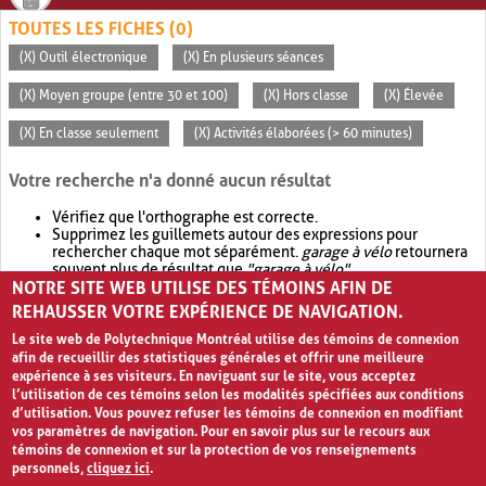
TOUTES LES FICHES (0)
(X) Outil électronique
(X) En plusieurs séances
(X) Moyen groupe (entre 30 et 100)
(X) Hors classe
(X) Élevée
(X) En classe seulement
(X) Activités élaborées (> 60 minutes)
Votre recherche n'a donné aucun résultat
Vérifiez que l'orthographe est correcte.
Supprimez les guillemets autour des expressions pour
rechercher chaque mot séparément.
garage à vélo
retournera
souvent plus de résultat que
"garage à vélo"
.
NOTRE SITE WEB UTILISE DES TÉMOINS AFIN DE
Envisagez d'élargir votre recherche avec
OR
.
garage OR vélo
retournera souvent plus de résultat que
garage à vélo
.
REHAUSSER VOTRE EXPÉRIENCE DE NAVIGATION.
Le site web de Polytechnique Montréal utilise des témoins de connexion
afin de recueillir des statistiques générales et offrir une meilleure
expérience à ses visiteurs. En naviguant sur le site, vous acceptez
l’utilisation de ces témoins selon les modalités spécifiées aux conditions
d’utilisation. Vous pouvez refuser les témoins de connexion en modifiant
vos paramètres de navigation. Pour en savoir plus sur le recours aux
témoins de connexion et sur la protection de vos renseignements
personnels,
cliquez ici
.
Avis de confidentialité et conditions d’utilisation