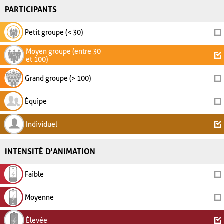
PARTICIPANTS
Petit groupe (< 30)
Moyen groupe (entre 30
et 100)
Grand groupe (> 100)
Équipe
Individuel
INTENSITÉ D'ANIMATION
Faible
Moyenne
Élevée