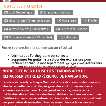
TOUTES LES FICHES (0)
(X) Outil électronique
(X) En plusieurs séances
(X) Moyen groupe (entre 30 et 100)
(X) Hors classe
(X) Élevée
(X) Activités courtes (< 30 minutes)
(X) En classe seulement
(X) Activités élaborées (> 60 minutes)
(X) Individuel
Votre recherche n'a donné aucun résultat
Vérifiez que l'orthographe est correcte.
Supprimez les guillemets autour des expressions pour
rechercher chaque mot séparément.
garage à vélo
retournera
souvent plus de résultat que
"garage à vélo"
.
NOTRE SITE WEB UTILISE DES TÉMOINS AFIN DE
Envisagez d'élargir votre recherche avec
OR
.
garage OR vélo
retournera souvent plus de résultat que
garage à vélo
.
REHAUSSER VOTRE EXPÉRIENCE DE NAVIGATION.
Le site web de Polytechnique Montréal utilise des témoins de connexion
afin de recueillir des statistiques générales et offrir une meilleure
expérience à ses visiteurs. En naviguant sur le site, vous acceptez
l’utilisation de ces témoins selon les modalités spécifiées aux conditions
d’utilisation. Vous pouvez refuser les témoins de connexion en modifiant
vos paramètres de navigation. Pour en savoir plus sur le recours aux