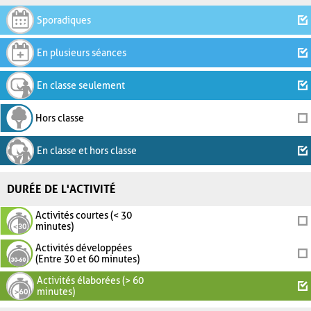
Sporadiques
En plusieurs séances
En classe seulement
Hors classe
En classe et hors classe
DURÉE DE L'ACTIVITÉ
Activités courtes (< 30
minutes)
Activités développées
(Entre 30 et 60 minutes)
Activités élaborées (> 60
minutes)