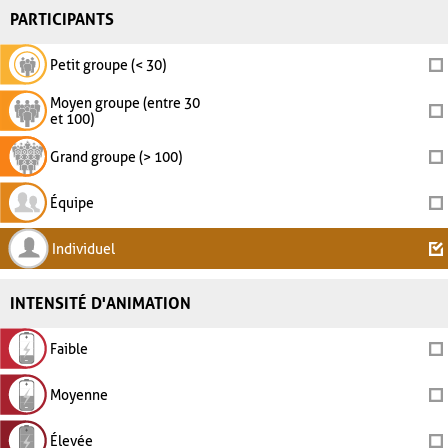
PARTICIPANTS
Petit groupe (< 30)
Moyen groupe (entre 30
et 100)
Grand groupe (> 100)
Équipe
Individuel
INTENSITÉ D'ANIMATION
Faible
Moyenne
Élevée