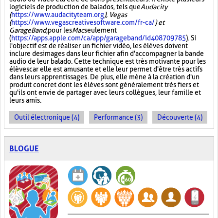
logiciels de production de balados, tels que
Audacity
(
https://www.audacityteam.org
), Vegas
(
https://www.vegascreativesoftware.com/fr-ca/
) et
GarageBand,
pour les
Mac
seulement
(
https://apps.apple.com/ca/app/garageband/id408709785
). Si
l'objectif est de réaliser un fichier vidéo, les élèves doivent
inclure des images dans leur fichier afin d'accompagner la bande
audio de leur balado. Cette technique est très motivante pour les
élèves car elle est amusante et elle leur permet d'être très actifs
dans leurs apprentissages. De plus, elle mène à la création d'un
produit concret dont les élèves sont généralement très fiers et
qu'ils ont envie de partager avec leurs collègues, leur famille et
leurs amis.
Outil électronique (4)
Performance (3)
Découverte (4)
BLOGUE