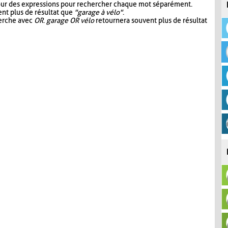
our des expressions pour rechercher chaque mot séparément.
nt plus de résultat que
"garage à vélo"
.
herche avec
OR
.
garage OR vélo
retournera souvent plus de résultat