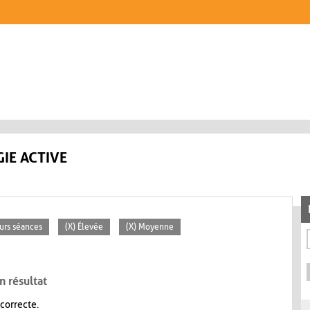
IE ACTIVE
eurs séances
(X) Élevée
(X) Moyenne
n résultat
 correcte.