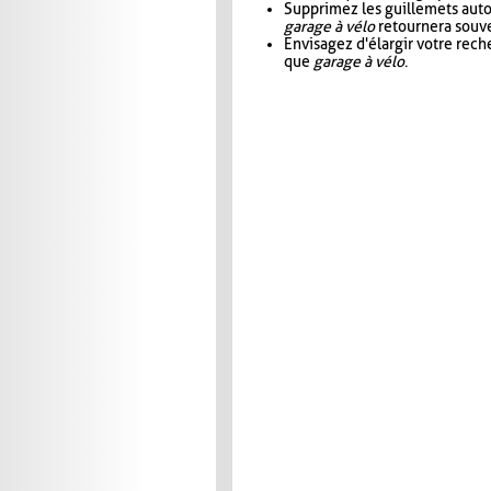
Supprimez les guillemets aut
garage à vélo
retournera souve
Envisagez d'élargir votre rec
que
garage à vélo
.