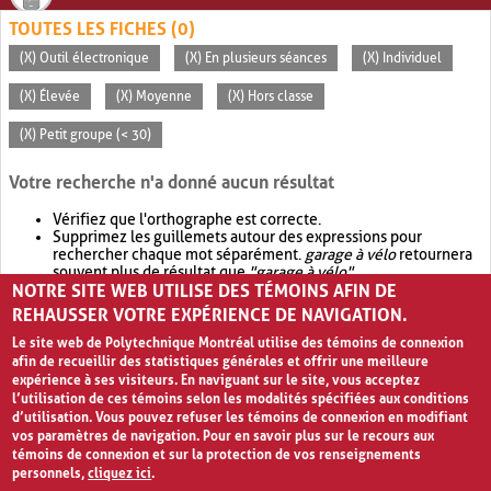
TOUTES LES FICHES (0)
(X) Outil électronique
(X) En plusieurs séances
(X) Individuel
(X) Élevée
(X) Moyenne
(X) Hors classe
(X) Petit groupe (< 30)
Votre recherche n'a donné aucun résultat
Vérifiez que l'orthographe est correcte.
Supprimez les guillemets autour des expressions pour
rechercher chaque mot séparément.
garage à vélo
retournera
souvent plus de résultat que
"garage à vélo"
.
NOTRE SITE WEB UTILISE DES TÉMOINS AFIN DE
Envisagez d'élargir votre recherche avec
OR
.
garage OR vélo
retournera souvent plus de résultat que
garage à vélo
.
REHAUSSER VOTRE EXPÉRIENCE DE NAVIGATION.
Le site web de Polytechnique Montréal utilise des témoins de connexion
afin de recueillir des statistiques générales et offrir une meilleure
expérience à ses visiteurs. En naviguant sur le site, vous acceptez
l’utilisation de ces témoins selon les modalités spécifiées aux conditions
d’utilisation. Vous pouvez refuser les témoins de connexion en modifiant
vos paramètres de navigation. Pour en savoir plus sur le recours aux
témoins de connexion et sur la protection de vos renseignements
personnels,
cliquez ici
.
Avis de confidentialité et conditions d’utilisation