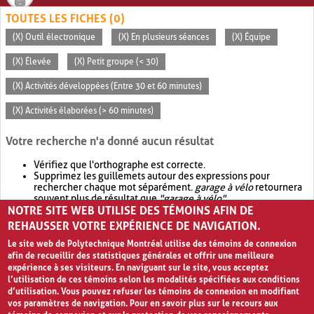
TOUTES LES FICHES (0)
(X) Outil électronique
(X) En plusieurs séances
(X) Équipe
(X) Élevée
(X) Petit groupe (< 30)
(X) Activités développées (Entre 30 et 60 minutes)
(X) Activités élaborées (> 60 minutes)
Votre recherche n'a donné aucun résultat
Vérifiez que l'orthographe est correcte.
Supprimez les guillemets autour des expressions pour
rechercher chaque mot séparément.
garage à vélo
retournera
souvent plus de résultat que
"garage à vélo"
.
NOTRE SITE WEB UTILISE DES TÉMOINS AFIN DE
Envisagez d'élargir votre recherche avec
OR
.
garage OR vélo
retournera souvent plus de résultat que
garage à vélo
.
REHAUSSER VOTRE EXPÉRIENCE DE NAVIGATION.
Le site web de Polytechnique Montréal utilise des témoins de connexion
afin de recueillir des statistiques générales et offrir une meilleure
expérience à ses visiteurs. En naviguant sur le site, vous acceptez
l’utilisation de ces témoins selon les modalités spécifiées aux conditions
d’utilisation. Vous pouvez refuser les témoins de connexion en modifiant
vos paramètres de navigation. Pour en savoir plus sur le recours aux