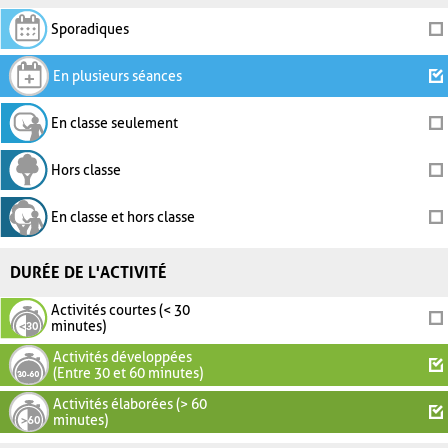
Sporadiques
En plusieurs séances
En classe seulement
Hors classe
En classe et hors classe
DURÉE DE L'ACTIVITÉ
Activités courtes (< 30
minutes)
Activités développées
(Entre 30 et 60 minutes)
Activités élaborées (> 60
minutes)