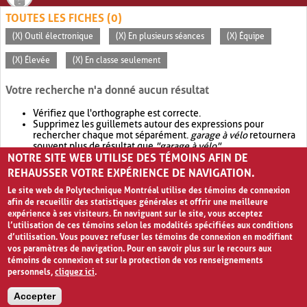
TOUTES LES FICHES (0)
(X) Outil électronique
(X) En plusieurs séances
(X) Équipe
(X) Élevée
(X) En classe seulement
Votre recherche n'a donné aucun résultat
Vérifiez que l'orthographe est correcte.
Supprimez les guillemets autour des expressions pour
rechercher chaque mot séparément.
garage à vélo
retournera
souvent plus de résultat que
"garage à vélo"
.
NOTRE SITE WEB UTILISE DES TÉMOINS AFIN DE
Envisagez d'élargir votre recherche avec
OR
.
garage OR vélo
retournera souvent plus de résultat que
garage à vélo
.
REHAUSSER VOTRE EXPÉRIENCE DE NAVIGATION.
Le site web de Polytechnique Montréal utilise des témoins de connexion
afin de recueillir des statistiques générales et offrir une meilleure
expérience à ses visiteurs. En naviguant sur le site, vous acceptez
l’utilisation de ces témoins selon les modalités spécifiées aux conditions
d’utilisation. Vous pouvez refuser les témoins de connexion en modifiant
vos paramètres de navigation. Pour en savoir plus sur le recours aux
témoins de connexion et sur la protection de vos renseignements
personnels,
cliquez ici
.
Avis de confidentialité et conditions d’utilisation
Accepter