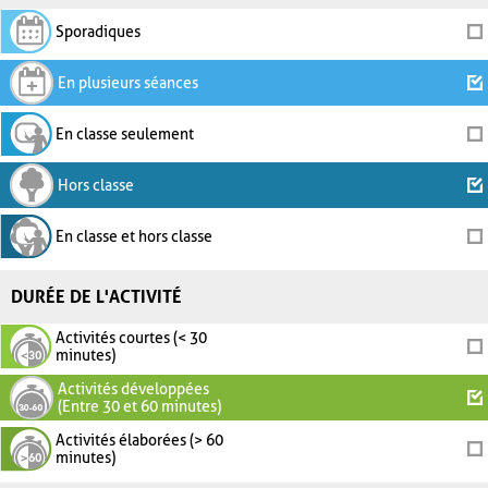
Sporadiques
En plusieurs séances
En classe seulement
Hors classe
En classe et hors classe
DURÉE DE L'ACTIVITÉ
Activités courtes (< 30
minutes)
Activités développées
(Entre 30 et 60 minutes)
Activités élaborées (> 60
minutes)