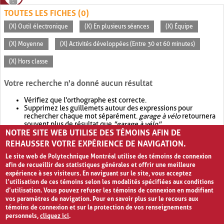
TOUTES LES FICHES (0)
(X) Outil électronique
(X) En plusieurs séances
(X) Équipe
(X) Moyenne
(X) Activités développées (Entre 30 et 60 minutes)
(X) Hors classe
Votre recherche n'a donné aucun résultat
Vérifiez que l'orthographe est correcte.
Supprimez les guillemets autour des expressions pour
rechercher chaque mot séparément.
garage à vélo
retournera
souvent plus de résultat que
"garage à vélo"
.
NOTRE SITE WEB UTILISE DES TÉMOINS AFIN DE
Envisagez d'élargir votre recherche avec
OR
.
garage OR vélo
retournera souvent plus de résultat que
garage à vélo
.
REHAUSSER VOTRE EXPÉRIENCE DE NAVIGATION.
Le site web de Polytechnique Montréal utilise des témoins de connexion
afin de recueillir des statistiques générales et offrir une meilleure
expérience à ses visiteurs. En naviguant sur le site, vous acceptez
l’utilisation de ces témoins selon les modalités spécifiées aux conditions
d’utilisation. Vous pouvez refuser les témoins de connexion en modifiant
vos paramètres de navigation. Pour en savoir plus sur le recours aux
témoins de connexion et sur la protection de vos renseignements
personnels,
cliquez ici
.
Avis de confidentialité et conditions d’utilisation