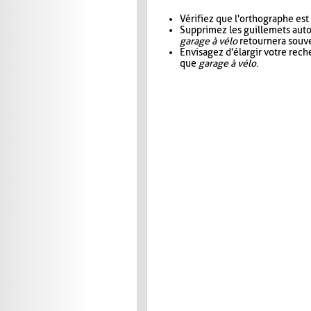
Vérifiez que l'orthographe est
Supprimez les guillemets aut
garage à vélo
retournera souve
Envisagez d'élargir votre rec
que
garage à vélo
.