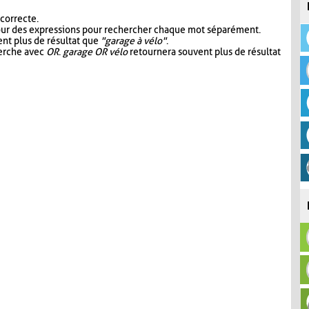
 correcte.
our des expressions pour rechercher chaque mot séparément.
nt plus de résultat que
"garage à vélo"
.
herche avec
OR
.
garage OR vélo
retournera souvent plus de résultat