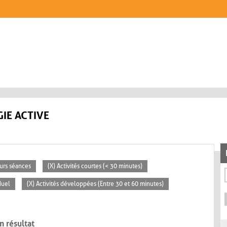
IE ACTIVE
eurs séances
(X) Activités courtes (< 30 minutes)
duel
(X) Activités développées (Entre 30 et 60 minutes)
n résultat