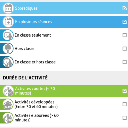
Sporadiques
En plusieurs séances
En classe seulement
Hors classe
En classe et hors classe
DURÉE DE L'ACTIVITÉ
Activités courtes (< 30
minutes)
Activités développées
(Entre 30 et 60 minutes)
Activités élaborées (> 60
minutes)