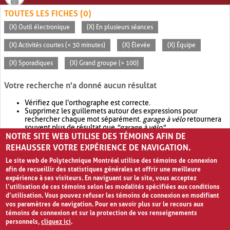
TOUTES LES FICHES (0)
(X) Outil électronique
(X) En plusieurs séances
(X) Activités courtes (< 30 minutes)
(X) Élevée
(X) Équipe
(X) Sporadiques
(X) Grand groupe (> 100)
Votre recherche n'a donné aucun résultat
Vérifiez que l'orthographe est correcte.
Supprimez les guillemets autour des expressions pour
rechercher chaque mot séparément.
garage à vélo
retournera
souvent plus de résultat que
"garage à vélo"
.
NOTRE SITE WEB UTILISE DES TÉMOINS AFIN DE
Envisagez d'élargir votre recherche avec
OR
.
garage OR vélo
retournera souvent plus de résultat que
garage à vélo
.
REHAUSSER VOTRE EXPÉRIENCE DE NAVIGATION.
Le site web de Polytechnique Montréal utilise des témoins de connexion
afin de recueillir des statistiques générales et offrir une meilleure
expérience à ses visiteurs. En naviguant sur le site, vous acceptez
l’utilisation de ces témoins selon les modalités spécifiées aux conditions
d’utilisation. Vous pouvez refuser les témoins de connexion en modifiant
vos paramètres de navigation. Pour en savoir plus sur le recours aux
témoins de connexion et sur la protection de vos renseignements
personnels,
cliquez ici
.
Avis de confidentialité et conditions d’utilisation