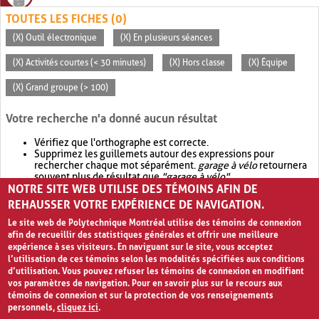
TOUTES LES FICHES (0)
(X) Outil électronique
(X) En plusieurs séances
(X) Activités courtes (< 30 minutes)
(X) Hors classe
(X) Équipe
(X) Grand groupe (> 100)
Votre recherche n'a donné aucun résultat
Vérifiez que l'orthographe est correcte.
Supprimez les guillemets autour des expressions pour
rechercher chaque mot séparément.
garage à vélo
retournera
souvent plus de résultat que
"garage à vélo"
.
NOTRE SITE WEB UTILISE DES TÉMOINS AFIN DE
Envisagez d'élargir votre recherche avec
OR
.
garage OR vélo
retournera souvent plus de résultat que
garage à vélo
.
REHAUSSER VOTRE EXPÉRIENCE DE NAVIGATION.
Le site web de Polytechnique Montréal utilise des témoins de connexion
afin de recueillir des statistiques générales et offrir une meilleure
expérience à ses visiteurs. En naviguant sur le site, vous acceptez
l’utilisation de ces témoins selon les modalités spécifiées aux conditions
d’utilisation. Vous pouvez refuser les témoins de connexion en modifiant
vos paramètres de navigation. Pour en savoir plus sur le recours aux
témoins de connexion et sur la protection de vos renseignements
personnels,
cliquez ici
.
Avis de confidentialité et conditions d’utilisation