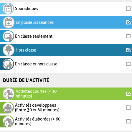
Sporadiques
En plusieurs séances
En classe seulement
Hors classe
En classe et hors classe
DURÉE DE L'ACTIVITÉ
Activités courtes (< 30
minutes)
Activités développées
(Entre 30 et 60 minutes)
Activités élaborées (> 60
minutes)