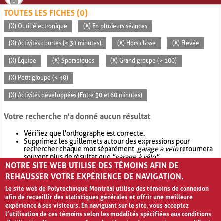
TOUTES LES FICHES (0)
(X) Outil électronique
(X) En plusieurs séances
(X) Activités courtes (< 30 minutes)
(X) Hors classe
(X) Élevée
(X) Équipe
(X) Sporadiques
(X) Grand groupe (> 100)
(X) Petit groupe (< 30)
(X) Activités développées (Entre 30 et 60 minutes)
Votre recherche n'a donné aucun résultat
Vérifiez que l'orthographe est correcte.
Supprimez les guillemets autour des expressions pour
rechercher chaque mot séparément.
garage à vélo
retournera
souvent plus de résultat que
"garage à vélo"
.
NOTRE SITE WEB UTILISE DES TÉMOINS AFIN DE
Envisagez d'élargir votre recherche avec
OR
.
garage OR vélo
retournera souvent plus de résultat que
garage à vélo
.
REHAUSSER VOTRE EXPÉRIENCE DE NAVIGATION.
Le site web de Polytechnique Montréal utilise des témoins de connexion
afin de recueillir des statistiques générales et offrir une meilleure
expérience à ses visiteurs. En naviguant sur le site, vous acceptez
l’utilisation de ces témoins selon les modalités spécifiées aux conditions