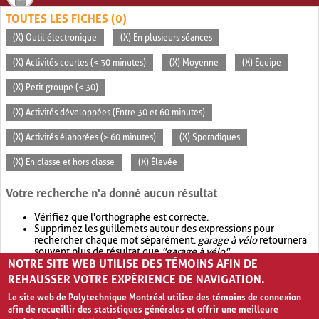
TOUTES LES FICHES (0)
(X) Outil électronique
(X) En plusieurs séances
(X) Activités courtes (< 30 minutes)
(X) Moyenne
(X) Équipe
(X) Petit groupe (< 30)
(X) Activités développées (Entre 30 et 60 minutes)
(X) Activités élaborées (> 60 minutes)
(X) Sporadiques
(X) En classe et hors classe
(X) Élevée
Votre recherche n'a donné aucun résultat
Vérifiez que l'orthographe est correcte.
Supprimez les guillemets autour des expressions pour
rechercher chaque mot séparément.
garage à vélo
retournera
souvent plus de résultat que
"garage à vélo"
.
NOTRE SITE WEB UTILISE DES TÉMOINS AFIN DE
Envisagez d'élargir votre recherche avec
OR
.
garage OR vélo
retournera souvent plus de résultat que
garage à vélo
.
REHAUSSER VOTRE EXPÉRIENCE DE NAVIGATION.
Le site web de Polytechnique Montréal utilise des témoins de connexion
afin de recueillir des statistiques générales et offrir une meilleure