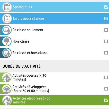
Sporadiques
En plusieurs séances
En classe seulement
Hors classe
En classe et hors classe
DURÉE DE L'ACTIVITÉ
Activités courtes (< 30
minutes)
Activités développées
(Entre 30 et 60 minutes)
Activités élaborées (> 60
minutes)