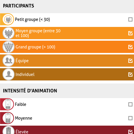
PARTICIPANTS
Petit groupe (< 30)
Moyen groupe (entre 30
et 100)
Grand groupe (> 100)
Équipe
Individuel
INTENSITÉ D'ANIMATION
Faible
Moyenne
Élevée