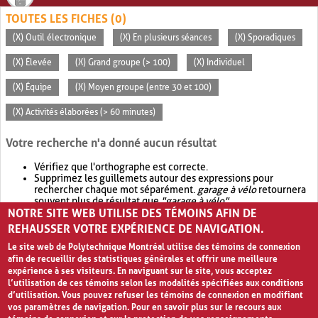
TOUTES LES FICHES (0)
(X) Outil électronique
(X) En plusieurs séances
(X) Sporadiques
(X) Élevée
(X) Grand groupe (> 100)
(X) Individuel
(X) Équipe
(X) Moyen groupe (entre 30 et 100)
(X) Activités élaborées (> 60 minutes)
Votre recherche n'a donné aucun résultat
Vérifiez que l'orthographe est correcte.
Supprimez les guillemets autour des expressions pour
rechercher chaque mot séparément.
garage à vélo
retournera
souvent plus de résultat que
"garage à vélo"
.
NOTRE SITE WEB UTILISE DES TÉMOINS AFIN DE
Envisagez d'élargir votre recherche avec
OR
.
garage OR vélo
retournera souvent plus de résultat que
garage à vélo
.
REHAUSSER VOTRE EXPÉRIENCE DE NAVIGATION.
Le site web de Polytechnique Montréal utilise des témoins de connexion
afin de recueillir des statistiques générales et offrir une meilleure
expérience à ses visiteurs. En naviguant sur le site, vous acceptez
l’utilisation de ces témoins selon les modalités spécifiées aux conditions
d’utilisation. Vous pouvez refuser les témoins de connexion en modifiant
vos paramètres de navigation. Pour en savoir plus sur le recours aux