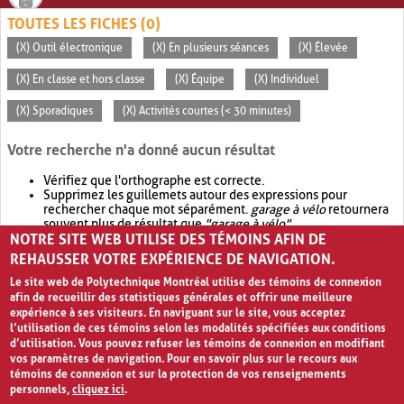
TOUTES LES FICHES (0)
(X) Outil électronique
(X) En plusieurs séances
(X) Élevée
(X) En classe et hors classe
(X) Équipe
(X) Individuel
(X) Sporadiques
(X) Activités courtes (< 30 minutes)
Votre recherche n'a donné aucun résultat
Vérifiez que l'orthographe est correcte.
Supprimez les guillemets autour des expressions pour
rechercher chaque mot séparément.
garage à vélo
retournera
souvent plus de résultat que
"garage à vélo"
.
NOTRE SITE WEB UTILISE DES TÉMOINS AFIN DE
Envisagez d'élargir votre recherche avec
OR
.
garage OR vélo
retournera souvent plus de résultat que
garage à vélo
.
REHAUSSER VOTRE EXPÉRIENCE DE NAVIGATION.
Le site web de Polytechnique Montréal utilise des témoins de connexion
afin de recueillir des statistiques générales et offrir une meilleure
expérience à ses visiteurs. En naviguant sur le site, vous acceptez
l’utilisation de ces témoins selon les modalités spécifiées aux conditions
d’utilisation. Vous pouvez refuser les témoins de connexion en modifiant
vos paramètres de navigation. Pour en savoir plus sur le recours aux
témoins de connexion et sur la protection de vos renseignements
personnels,
cliquez ici
.
Avis de confidentialité et conditions d’utilisation