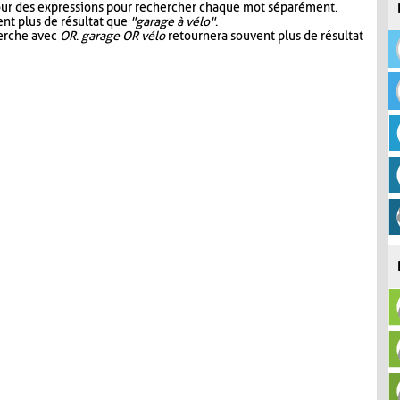
our des expressions pour rechercher chaque mot séparément.
nt plus de résultat que
"garage à vélo"
.
herche avec
OR
.
garage OR vélo
retournera souvent plus de résultat