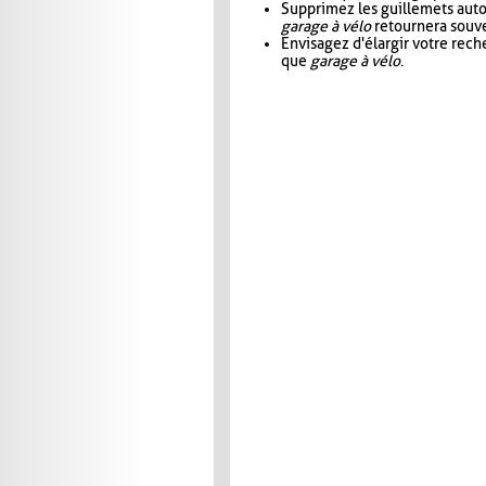
Supprimez les guillemets aut
garage à vélo
retournera souve
Envisagez d'élargir votre rec
que
garage à vélo
.