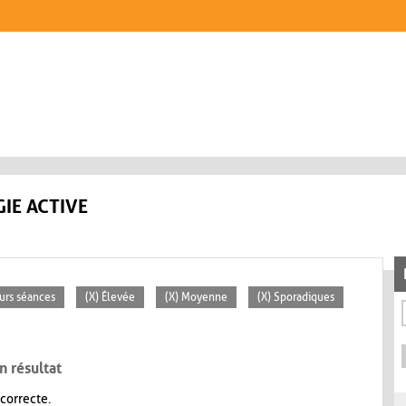
IE ACTIVE
eurs séances
(X) Élevée
(X) Moyenne
(X) Sporadiques
n résultat
 correcte.